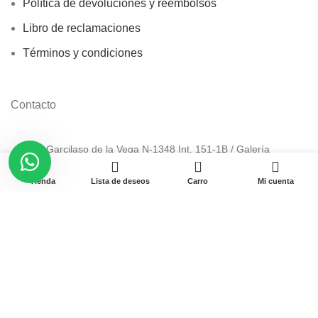
Política de devoluciones y reembolsos
Libro de reclamaciones
Términos y condiciones
Contacto
Av. Garcilaso de la Vega N-1348 Int. 151-1B / Galería
0
CyberPlaza.
Tienda
Lista de deseos
Carro
Mi cuenta
Teléfono: 912 265 501
Email: ventas@pamas.com.pe
Copyright © 2023 Pamas – Venta de Suministros y computo.