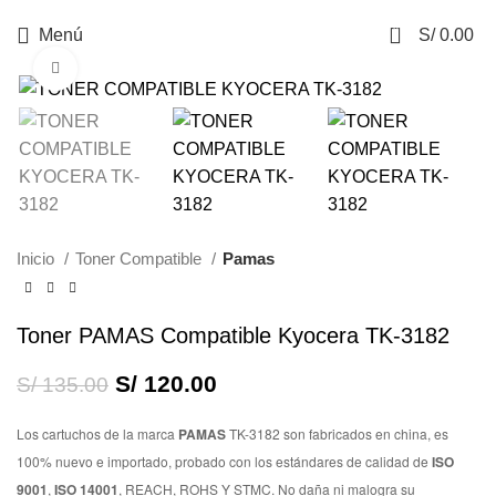
0
Menú
S/
0.00
Haga Click para agrandar
-11%
Inicio
Toner Compatible
Pamas
Toner PAMAS Compatible Kyocera TK-3182
S/
120.00
S/
135.00
Los cartuchos de la marca
PAMAS
TK-3182 son fabricados en china, es
100% nuevo e importado, probado con los estándares de calidad de
ISO
9001
,
ISO 14001
, REACH, ROHS Y STMC. No daña ni malogra su