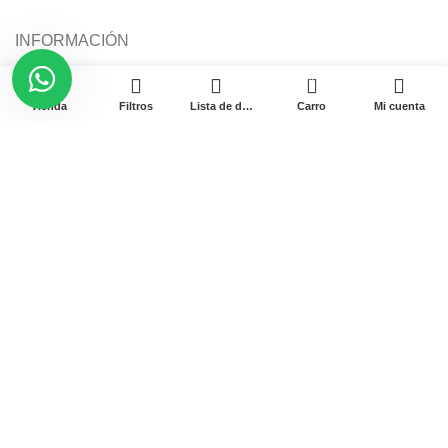
INFORMACIÓN
0
Nosotros
Tienda
Filtros
Lista de deseos
Carro
Mi cuenta
Delivery
Política de devoluciones y reembolsos
Libro de reclamaciones
Términos y condiciones
Contacto
Av. Garcilaso de la Vega N-1348 Int. 151-1B / Galería
CyberPlaza.
Teléfono: 912 265 501