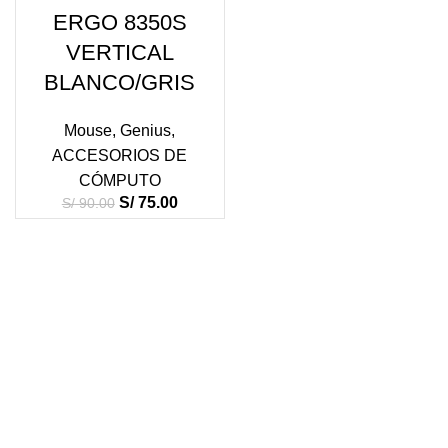
VENDI
ERGO 8350S
DO
VERTICAL
BLANCO/GRIS
Mouse
,
Genius
,
ACCESORIOS DE
CÓMPUTO
S/
75.00
S/
90.00