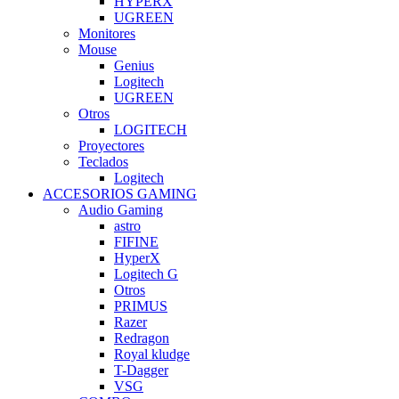
HYPERX
UGREEN
Monitores
Mouse
Genius
Logitech
UGREEN
Otros
LOGITECH
Proyectores
Teclados
Logitech
ACCESORIOS GAMING
Audio Gaming
astro
FIFINE
HyperX
Logitech G
Otros
PRIMUS
Razer
Redragon
Royal kludge
T-Dagger
VSG