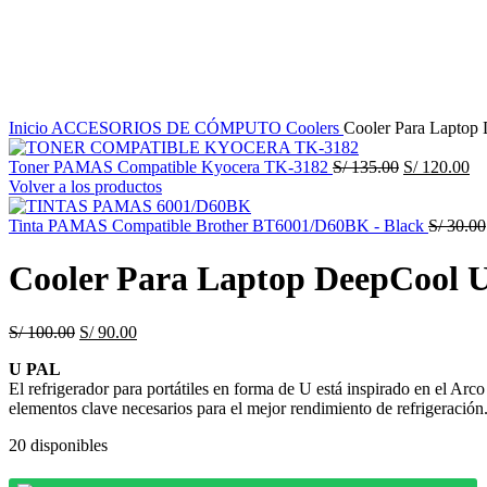
Haga Click para agrandar
Inicio
ACCESORIOS DE CÓMPUTO
Coolers
Cooler Para Lapto
El
El
Toner PAMAS Compatible Kyocera TK-3182
S/
135.00
S/
120.00
precio
pr
Volver a los productos
original
ac
era:
es:
Tinta PAMAS Compatible Brother BT6001/D60BK - Black
S/
30.00
S/ 135.00.
S/
Cooler Para Laptop DeepCool
El
El
S/
100.00
S/
90.00
precio
precio
U PAL
original
actual
El refrigerador para portátiles en forma de U está inspirado en el Ar
era:
es:
elementos clave necesarios para el mejor rendimiento de refrigeración
S/ 100.00.
S/ 90.00.
20 disponibles