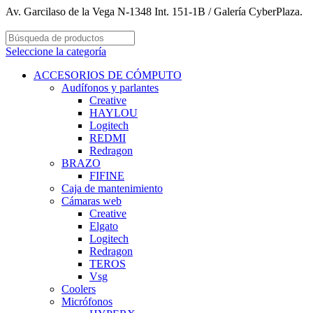
Av. Garcilaso de la Vega N-1348 Int. 151-1B / Galería CyberPlaza.
Seleccione la categoría
ACCESORIOS DE CÓMPUTO
Audífonos y parlantes
Creative
HAYLOU
Logitech
REDMI
Redragon
BRAZO
FIFINE
Caja de mantenimiento
Cámaras web
Creative
Elgato
Logitech
Redragon
TEROS
Vsg
Coolers
Micrófonos