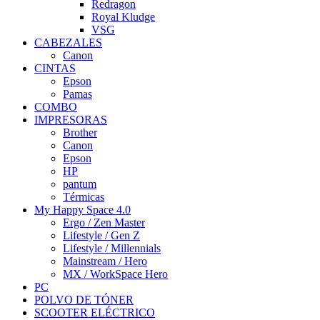
Redragon
Royal Kludge
VSG
CABEZALES
Canon
CINTAS
Epson
Pamas
COMBO
IMPRESORAS
Brother
Canon
Epson
HP
pantum
Térmicas
My Happy Space 4.0
Ergo / Zen Master
Lifestyle / Gen Z
Lifestyle / Millennials
Mainstream / Hero
MX / WorkSpace Hero
PC
POLVO DE TÓNER
SCOOTER ELÉCTRICO