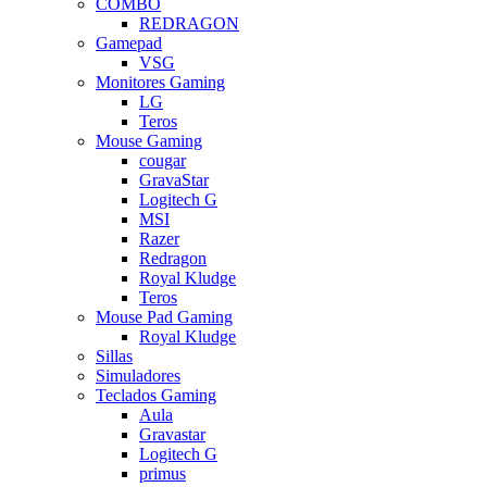
COMBO
REDRAGON
Gamepad
VSG
Monitores Gaming
LG
Teros
Mouse Gaming
cougar
GravaStar
Logitech G
MSI
Razer
Redragon
Royal Kludge
Teros
Mouse Pad Gaming
Royal Kludge
Sillas
Simuladores
Teclados Gaming
Aula
Gravastar
Logitech G
primus