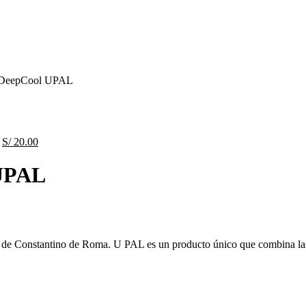
p DeepCool UPAL
ecio
tual
El
El
S/
20.00
 120.00.
precio
precio
original
actual
 UPAL
era:
es:
S/ 30.00.
S/ 20.00.
co de Constantino de Roma. U PAL es un producto único que combina las i
.