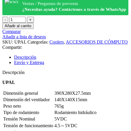
Ventas / Preguntas de preventa
¿Necesitas ayuda? Contáctenos a través de WhatsApp
Cooler
Para
Añadir al carrito
Laptop
Comparar
DeepCool
Añadir a lista de deseos
UPAL
SKU:
UPAL
Categorías:
Coolers
,
ACCESORIOS DE CÓMPUTO
cantidad
Compartir:
Descripción
Envío y Entrega
Descripción
UPAL
Dimensión general
390X280X27.5mm
Dimensión del ventilador
140X140X15mm
Peso neto
765g
Tipo de rodamiento
Rodamiento hidráulico
Tensión Nominal
5VDC
Tensión de funcionamiento
4.5～5VDC