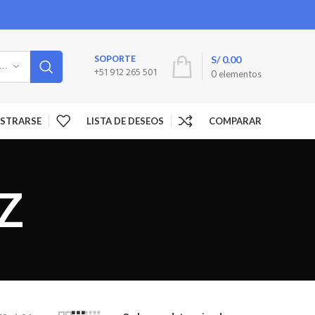
SOPORTE
S/
0.00
LECCIONE LA CATEGORÍA
+51 912 265 501
0
elementos
GISTRARSE
LISTA DE DESEOS
COMPARAR
 Z