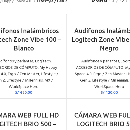
 Happy Space 4.0
Lifestyle / Gen Z
Mostrar
9
12
AÑADIR AL CARRITO
AÑADIR AL CARRITO
ífonos Inalámbricos
Audífonos Inalámb
tech Zone Vibe 100 –
Logitech Zone Vibe
Blanco
Negro
dífonos y parlantes
,
Logitech
,
Audífonos y parlantes
,
Logi
SORIOS DE CÓMPUTO
,
My Happy
ACCESORIOS DE CÓMPUTO
,
My
 4.0
,
Ergo / Zen Master
,
Lifestyle /
Space 4.0
,
Ergo / Zen Master
,
Li
n Z
,
Lifestyle / Millennials
,
MX /
Gen Z
,
Lifestyle / Millennials
,
WorkSpace Hero
WorkSpace Hero
S/
420.00
S/
420.00
AÑADIR AL CARRITO
AÑADIR AL CARRITO
MARA WEB FULL HD
CÁMARA WEB FUL
GITECH BRIO 500 –
LOGITECH BRIO 5