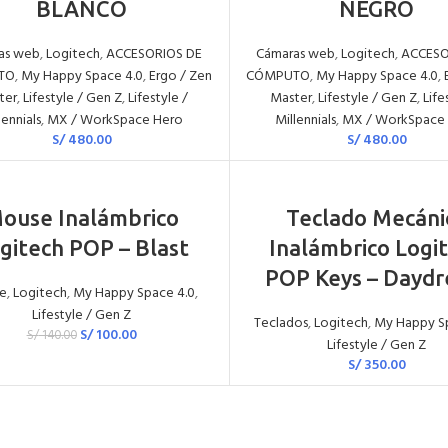
BLANCO
NEGRO
as web
,
Logitech
,
ACCESORIOS DE
Cámaras web
,
Logitech
,
ACCESO
TO
,
My Happy Space 4.0
,
Ergo / Zen
CÓMPUTO
,
My Happy Space 4.0
,
ter
,
Lifestyle / Gen Z
,
Lifestyle /
Master
,
Lifestyle / Gen Z
,
Life
lennials
,
MX / WorkSpace Hero
Millennials
,
MX / WorkSpace
S/
480.00
S/
480.00
AÑADIR AL CARRITO
AÑADIR AL CARRITO
ouse Inalámbrico
Teclado Mecáni
gitech POP – Blast
Inalámbrico Logi
POP Keys – Dayd
e
,
Logitech
,
My Happy Space 4.0
,
Lifestyle / Gen Z
Teclados
,
Logitech
,
My Happy S
S/
100.00
S/
140.00
Lifestyle / Gen Z
S/
350.00