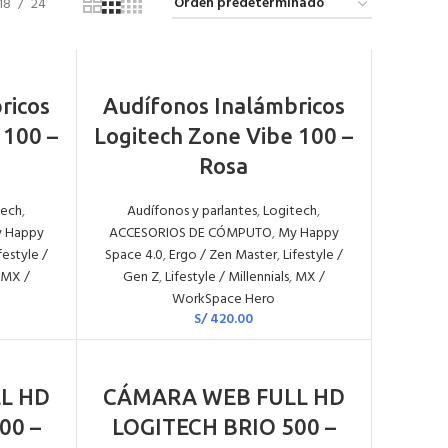
18
24
AÑADIR AL CARRITO
ricos
Audífonos Inalámbricos
 100 –
Logitech Zone Vibe 100 –
Rosa
tech
,
Audífonos y parlantes
,
Logitech
,
 Happy
ACCESORIOS DE CÓMPUTO
,
My Happy
festyle /
Space 4.0
,
Ergo / Zen Master
,
Lifestyle /
MX /
Gen Z
,
Lifestyle / Millennials
,
MX /
WorkSpace Hero
S/
420.00
AÑADIR AL CARRITO
L HD
CÁMARA WEB FULL HD
00 –
LOGITECH BRIO 500 –