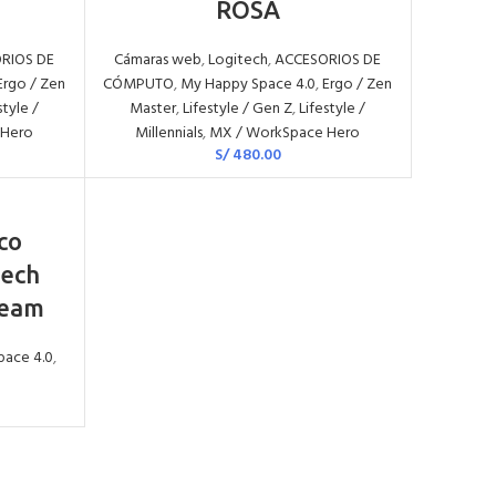
ROSA
RIOS DE
Cámaras web
,
Logitech
,
ACCESORIOS DE
Ergo / Zen
CÓMPUTO
,
My Happy Space 4.0
,
Ergo / Zen
style /
Master
,
Lifestyle / Gen Z
,
Lifestyle /
 Hero
Millennials
,
MX / WorkSpace Hero
S/
480.00
co
tech
ream
pace 4.0
,