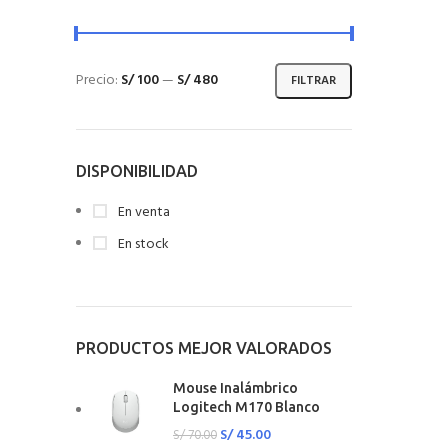
Precio:
S/ 100
—
S/ 480
FILTRAR
DISPONIBILIDAD
En venta
En stock
PRODUCTOS MEJOR VALORADOS
Mouse Inalámbrico
Logitech M170 Blanco
S/
45.00
S/
70.00