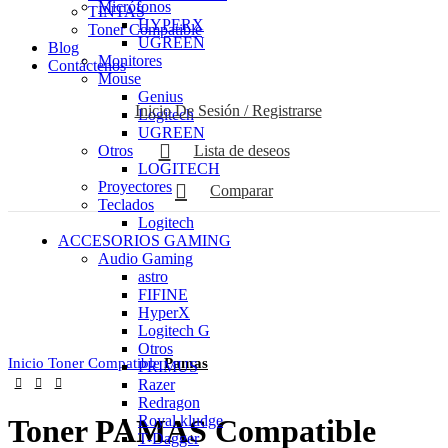
Micrófonos
TINTAS
HYPERX
Toner Compatible
UGREEN
Blog
Monitores
Contáctenos
Mouse
Genius
Inicio De Sesión / Registrarse
Logitech
UGREEN
Otros
Lista de deseos
LOGITECH
Proyectores
Comparar
-14%
Teclados
Logitech
ACCESORIOS GAMING
Audio Gaming
astro
Haga Click para agrandar
FIFINE
HyperX
Logitech G
Otros
Inicio
Toner Compatible
Pamas
PRIMUS
Razer
Redragon
Royal kludge
Toner PAMAS Compatible
T-Dagger