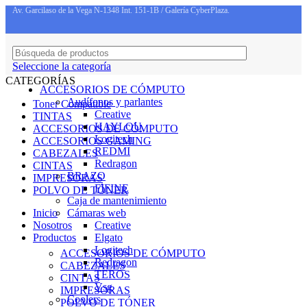
Av. Garcilaso de la Vega N-1348 Int. 151-1B / Galería CyberPlaza.
Seleccione la categoría
CATEGORÍAS
ACCESORIOS DE CÓMPUTO
Audífonos y parlantes
Toner Compatible
Creative
TINTAS
HAYLOU
ACCESORIOS DE CÓMPUTO
Logitech
ACCESORIOS GAMING
REDMI
CABEZALES
Redragon
CINTAS
BRAZO
IMPRESORAS
FIFINE
POLVO DE TÓNER
Caja de mantenimiento
Inicio
Cámaras web
Nosotros
Creative
Productos
Elgato
Logitech
ACCESORIOS DE CÓMPUTO
Redragon
CABEZALES
TEROS
CINTAS
Vsg
IMPRESORAS
Coolers
POLVO DE TÓNER