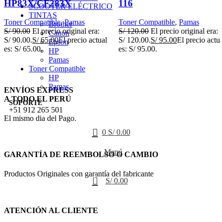
HP83X/CF283X
116
SCOOTER ELÉCTRICO
TINTAS
Toner Compatible
,
Pamas
Toner Compatible
,
Pamas
Brother
S/
90.00
El precio original era:
S/
120.00
El precio original era:
Canon
S/ 90.00.
S/
65.00
El precio actual
S/ 120.00.
S/
95.00
El precio actu
Epson
es: S/ 65.00.
es: S/ 95.00.
HP
Pamas
Toner Compatible
HP
Pamas
ENVÍOS EXPRESS
A TODO EL PERÚ
SOPORTE
+51 912 265 501
El mismo dia del Pago.
0
S/
0.00
Menú
GARANTÍA DE REEMBOLSO O CAMBIO
Productos Originales con garantía del fabricante
0
S/
0.00
ATENCIÓN AL CLIENTE