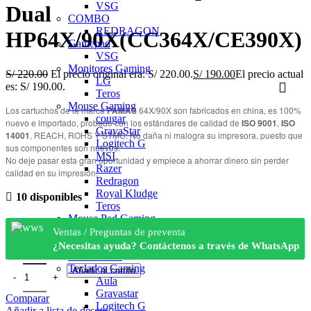
VSG
Dual
COMBO
REDRAGON
HP64X/90X(CC364X/CE390X)
Gamepad
VSG
Monitores Gaming
S/
220.00
El precio original era: S/ 220.00.
S/
190.00
El precio actual
LG
es: S/ 190.00.
Teros
Mouse Gaming
Los cartuchos de la marca
PAMAS
64X/90X son fabricados en china, es 100%
cougar
nuevo e importado, probado con los estándares de calidad de
ISO 9001
,
ISO
GravaStar
14001
, REACH, ROHS Y STMC. No daña ni malogra su impresora, puesto que
Logitech G
sus componentes son nuevos.
MSI
No deje pasar esta gran oportunidad y empiece a ahorrar dinero sin perder
Razer
calidad en su impresión.
Redragon
Royal Kludge
10 disponibles
Teros
Mouse Pad Gaming
Royal Kludge
Ventas / Preguntas de preventa
Sillas
¿Necesitas ayuda? Contáctenos a través de WhatsApp
Simuladores
Teclados Gaming
Añadir al carrito
Aula
Gravastar
Comparar
Logitech G
Añadir a lista de deseos