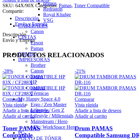
primus
SKU:
64X/90X
Categorías:
Pamas
,
Toner Compatible
Redragon
Compartir:
Royal Kludge
Descripción
VSG
Envío y Entrega
CABEZALES
Canon
Descripción
CINTAS
Envío y Entrega
Epson
Pamas
PRODUCTOS RELACIONADOS
COMBO
IMPRESORAS
Brother
Canon
-28%
-21%
Epson
HP
pantum
Térmicas
My Happy Space 4.0
Comparar
Comparar
Ergo / Zen Master
Vista rápida
Vista rápida
Lifestyle / Gen Z
Añadir a lista de deseos
Añadir a lista de deseos
Lifestyle / Millennials
Añadir al carrito
Añadir al carrito
Mainstream / Hero
MX / WorkSpace Hero
Toner PAMAS
Drum PAMAS
PC
Compatible
Compatible Samsung DR
POLVO DE TÓNER