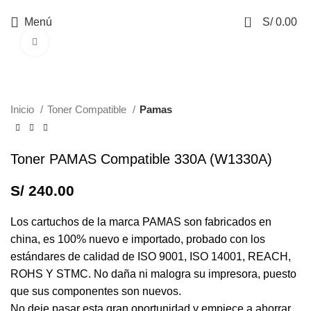
0
Menú
S/
0.00
Haga Click para agrandar
Inicio
Toner Compatible
Pamas
Toner PAMAS Compatible 330A (W1330A)
S/
240.00
Los cartuchos de la marca PAMAS son fabricados en
china, es 100% nuevo e importado, probado con los
estándares de calidad de ISO 9001, ISO 14001, REACH,
ROHS Y STMC. No daña ni malogra su impresora, puesto
que sus componentes son nuevos.
No deje pasar esta gran oportunidad y empiece a ahorrar