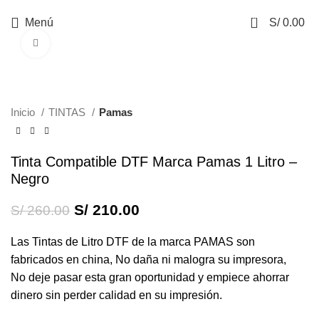
0
Menú
S/
0.00
Haga Click para agrandar
-19%
Inicio
TINTAS
Pamas
Tinta Compatible DTF Marca Pamas 1 Litro –
Negro
S/
210.00
S/
260.00
Las Tintas de Litro DTF de la marca PAMAS son
fabricados en china, No daña ni malogra su impresora,
No deje pasar esta gran oportunidad y empiece ahorrar
dinero sin perder calidad en su impresión.