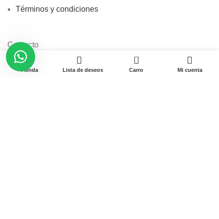
Términos y condiciones
Contacto
0
Tienda
Lista de deseos
Carro
Mi cuenta
Av. Garcilaso de la Vega N-1348 Int. 151-1B / Galería
CyberPlaza.
Teléfono: 912 265 501
Email: ventas@pamas.com.pe
Copyright © 2023 Pamas – Venta de Suministros y computo.