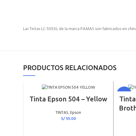
Las Tintas LC-505XL de la marca PAMAS son fabricados en china,
PRODUCTOS RELACIONADOS
-14%
AÑADIR AL CARRITO
Tinta Epson 504 – Yellow
Tint
Broth
TINTAS
,
Epson
S/
55.00