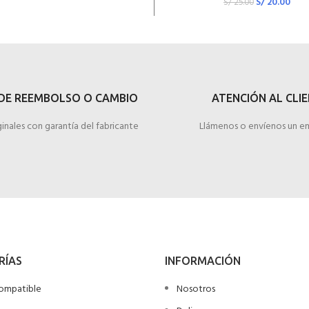
S/
20.00
S/
25.00
DE REEMBOLSO O CAMBIO
ATENCIÓN AL CLI
inales con garantía del fabricante
Llámenos o envíenos un em
RÍAS
INFORMACIÓN
ompatible
Nosotros