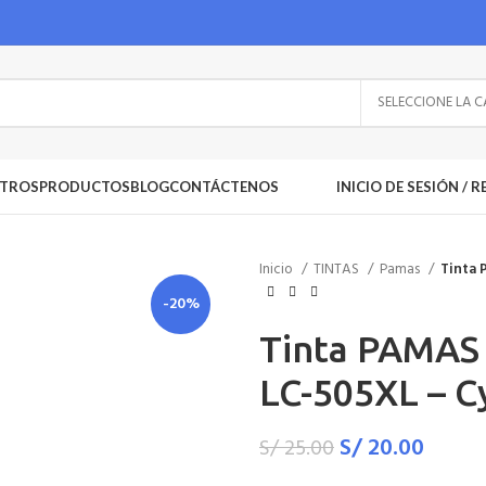
TROS
PRODUCTOS
BLOG
CONTÁCTENOS
INICIO DE SESIÓN / 
Inicio
TINTAS
Pamas
Tinta 
-20%
Tinta PAMAS
LC-505XL – C
S/
20.00
S/
25.00