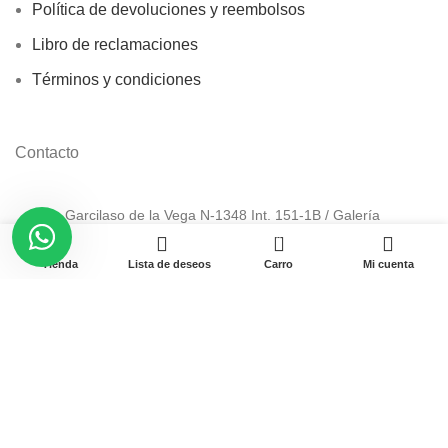
Política de devoluciones y reembolsos
Libro de reclamaciones
Términos y condiciones
Contacto
Av. Garcilaso de la Vega N-1348 Int. 151-1B / Galería
CyberPlaza.
0
Tienda
Lista de deseos
Carro
Mi cuenta
Teléfono: 912 265 501
Email: ventas@pamas.com.pe
Copyright © 2023 Pamas – Venta de Suministros y computo.