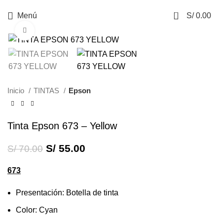
0
Menú
S/
0.00
Haga Click para agrandar
-21%
Inicio
TINTAS
Epson
Tinta Epson 673 – Yellow
S/
55.00
S/
70.00
673
Presentación: Botella de tinta
Color: Cyan