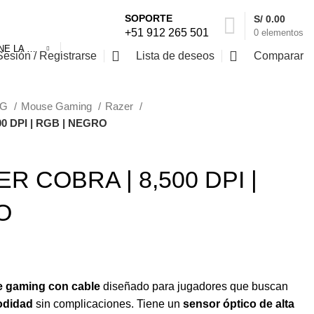
SOPORTE
S/
0.00
+51 912 265 501
0
elementos
SELECCIONE LA CATEGORÍA
Sesión / Registrarse
Lista de deseos
Comparar
NG
Mouse Gaming
Razer
0 DPI | RGB | NEGRO
 COBRA | 8,500 DPI |
O
 gaming con cable
diseñado para jugadores que buscan
odidad
sin complicaciones. Tiene un
sensor óptico de alta