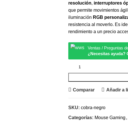
resolución
,
interruptores ó
que permite movimientos ágil
iluminación
RGB personaliz
resistencia al moverlo. Es i
rendimiento a un precio acce
Ventas / Preguntas d
¿Necesitas ayuda? 
Comparar
Añadir a l
SKU:
cobra-negro
Categorías:
Mouse Gaming
,