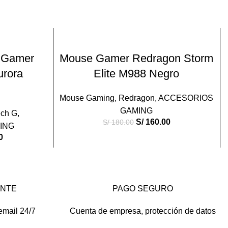
-11%
O
LEER MÁS
o Gamer
Mouse Gamer Redragon Storm
urora
Elite M988 Negro
VEND
IDO
Mouse Gaming
,
Redragon
,
ACCESORIOS
GAMING
ech G
,
S/
160.00
S/
180.00
ING
0
ENTE
PAGO SEGURO
email 24/7
Cuenta de empresa, protección de datos