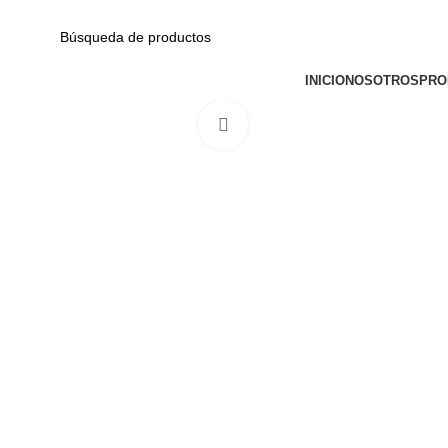
Av. Garcilaso de la Vega N-1348 Int. 151-1B / Galería CyberPlaza.
CATEGORÍAS
INICIO
NOSOTROS
PRO
Haga Click para agrandar