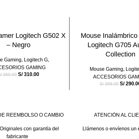
-27%
LEER MÁS
AÑADIR AL CARRIT
mer Logitech G502 X
Mouse Inalámbric
– Negro
Logitech G705 A
Collection
e Gaming
,
Logitech G
,
CESORIOS GAMING
Mouse Gaming
,
Logit
S/
310.00
/
360.00
ACCESORIOS GAM
S/
290.0
S/
399.00
DE REEMBOLSO O CAMBIO
ATENCIÓN AL CLI
Originales con garantía del
Llámenos o envíenos un 
fabricante