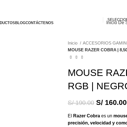
Inicio De 
DUCTOS
BLOG
CONTÁCTENOS
Inicio
ACCESORIOS GAMI
MOUSE RAZER COBRA | 8,50
-16%
MOUSE RAZER
RGB | NEGR
S/
160.00
S/
190.00
El
Razer Cobra
es un
mouse
precisión, velocidad y com