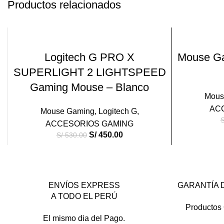
Productos relacionados
-15%
-14%
AÑADIR AL CARRITO
Logitech G PRO X
Mouse Ga
SUPERLIGHT 2 LIGHTSPEED
VEND
IDO
Gaming Mouse – Blanco
Mous
AC
Mouse Gaming
,
Logitech G
,
S
ACCESORIOS GAMING
S/
450.00
S/
530.00
ENVÍOS EXPRESS
GARANTÍA 
A TODO EL PERÚ
Productos 
El mismo dia del Pago.