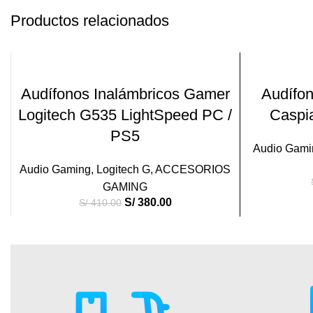
Productos relacionados
-7%
-31%
AÑADIR AL CARRITO
Audífonos Inalámbricos Gamer
Audífo
Logitech G535 LightSpeed PC /
Caspi
PS5
Audio Gami
Audio Gaming
,
Logitech G
,
ACCESORIOS
GAMING
S/
380.00
S/
410.00