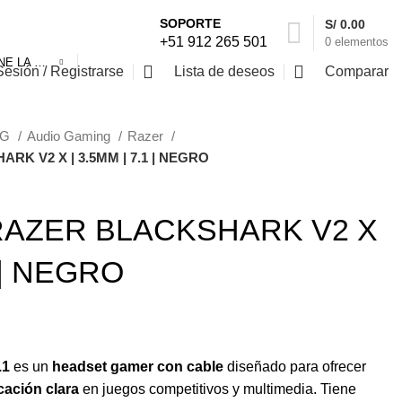
SOPORTE
S/
0.00
+51 912 265 501
0
elementos
SELECCIONE LA CATEGORÍA
Sesión / Registrarse
Lista de deseos
Comparar
NG
Audio Gaming
Razer
K V2 X | 3.5MM | 7.1 | NEGRO
RAZER BLACKSHARK V2 X
1 | NEGRO
.1
es un
headset gamer con cable
diseñado para ofrecer
ación clara
en juegos competitivos y multimedia. Tiene