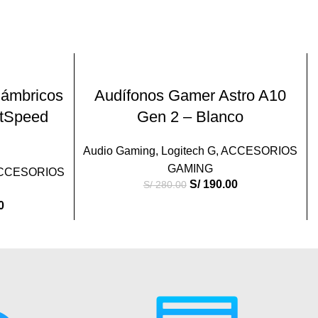
-32%
O
AÑADIR AL CARRITO
lámbricos
Audífonos Gamer Astro A10
htSpeed
Gen 2 – Blanco
Audio Gaming
,
Logitech G
,
ACCESORIOS
GAMING
CCESORIOS
S/
190.00
S/
280.00
0