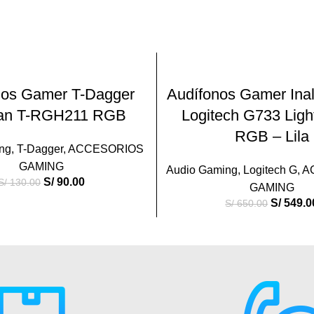
-16%
AÑADIR AL CARRITO
AÑADIR AL CARRIT
nos Gamer T-Dagger
Audífonos Gamer Ina
an T-RGH211 RGB
Logitech G733 Lig
RGB – Lila
ng
,
T-Dagger
,
ACCESORIOS
GAMING
Audio Gaming
,
Logitech G
,
A
S/
90.00
S/
130.00
GAMING
S/
549.0
S/
650.00