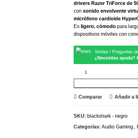
drivers Razer TriForce de 
con
sonido envolvente virtu
micrófono cardioide Hyper
Es
ligero, cómodo
para larg
dispositivos móviles con con
Ventas / Preguntas d
¿Necesitas ayuda? 
Comparar
Añadir a l
SKU:
blackshark - negro
Categorías:
Audio Gaming
,