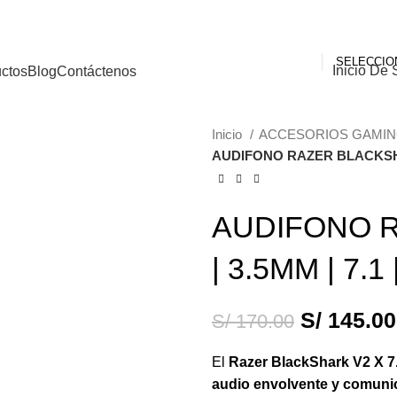
Inicio De 
ctos
Blog
Contáctenos
Inicio
ACCESORIOS GAMI
AUDIFONO RAZER BLACKSHAR
-15%
AUDIFONO 
| 3.5MM | 7.
S/
145.00
S/
170.00
El
Razer BlackShark V2 X 7
audio envolvente y comunic