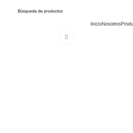
Av. Garcilaso de la Vega N-1348 Int. 151-1B / Galería CyberPlaza.
CATEGORÍAS
Inicio
Nosotros
Produ
Haga Click para agrandar