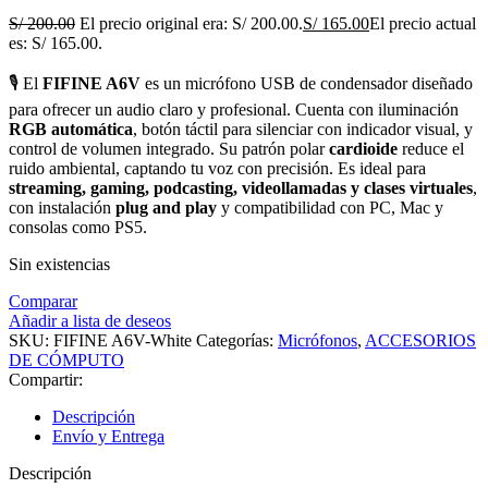
S/
200.00
El precio original era: S/ 200.00.
S/
165.00
El precio actual
es: S/ 165.00.
🎙️ El
FIFINE A6V
es un micrófono USB de condensador diseñado
para ofrecer un audio claro y profesional. Cuenta con iluminación
RGB automática
, botón táctil para silenciar con indicador visual, y
control de volumen integrado. Su patrón polar
cardioide
reduce el
ruido ambiental, captando tu voz con precisión. Es ideal para
streaming, gaming, podcasting, videollamadas y clases virtuales
,
con instalación
plug and play
y compatibilidad con PC, Mac y
consolas como PS5.
Sin existencias
Comparar
Añadir a lista de deseos
SKU:
FIFINE A6V-White
Categorías:
Micrófonos
,
ACCESORIOS
DE CÓMPUTO
Compartir:
Descripción
Envío y Entrega
Descripción