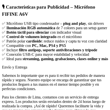
🎙️
Características para Publicidad – Micrófono
FIFINE A6V
✅ Micrófono USB tipo condensador –
plug and play
, sin drivers
✅
Iluminación RGB automática
de 7 colores para un setup gamer
✅
Botón táctil para silenciar
con indicador visual
✅
Control de volumen integrado
en el micrófono
✅ Patrón polar
cardioide
: reduce ruidos y capta tu voz con claridad
✅ Compatible con
PC, Mac, PS4 y PS5
✅ Incluye
filtro antipop, soporte antivibraciones y trípode
✅ Conexión USB-C para mayor estabilidad y velocidad
✅ Ideal para
streaming, gaming, grabaciones, clases online y más
Envío y Entrega
Sabemos lo importante que es para ti recibir tus pedidos de manera
rápida y segura. Nuestro equipo se encarga de garantizar que tus
productos lleguen a tus manos en el menor tiempo posible y en
perfectas condiciones.
Para los clientes de Lima, contamos con un servicio de entrega
express. Los productos serán enviados dentro de 24 horas luego de
realizada la compra. ¡Así de rápido! Queremos facilitarte la vida y