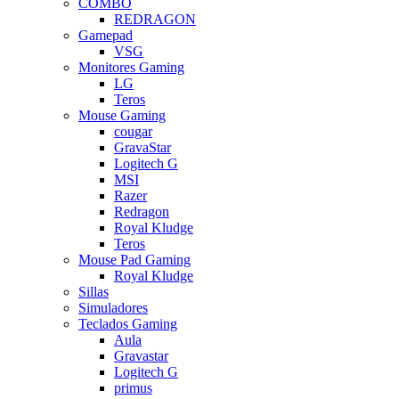
COMBO
REDRAGON
Gamepad
VSG
Monitores Gaming
LG
Teros
Mouse Gaming
cougar
GravaStar
Logitech G
MSI
Razer
Redragon
Royal Kludge
Teros
Mouse Pad Gaming
Royal Kludge
Sillas
Simuladores
Teclados Gaming
Aula
Gravastar
Logitech G
primus