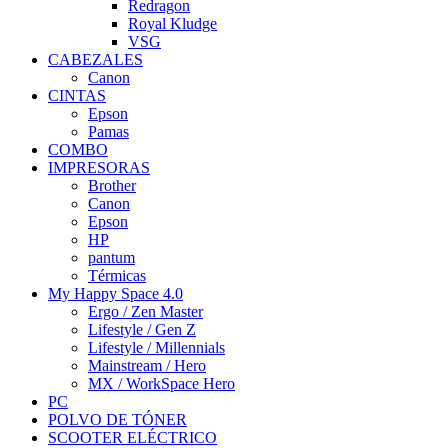
Redragon
Royal Kludge
VSG
CABEZALES
Canon
CINTAS
Epson
Pamas
COMBO
IMPRESORAS
Brother
Canon
Epson
HP
pantum
Térmicas
My Happy Space 4.0
Ergo / Zen Master
Lifestyle / Gen Z
Lifestyle / Millennials
Mainstream / Hero
MX / WorkSpace Hero
PC
POLVO DE TÓNER
SCOOTER ELÉCTRICO