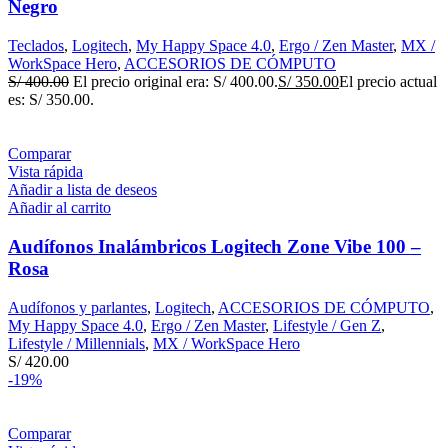
Negro
Teclados
,
Logitech
,
My Happy Space 4.0
,
Ergo / Zen Master
,
MX /
WorkSpace Hero
,
ACCESORIOS DE CÓMPUTO
S/
400.00
El precio original era: S/ 400.00.
S/
350.00
El precio actual
es: S/ 350.00.
Comparar
Vista rápida
Añadir a lista de deseos
Añadir al carrito
Audífonos Inalámbricos Logitech Zone Vibe 100 –
Rosa
Audífonos y parlantes
,
Logitech
,
ACCESORIOS DE CÓMPUTO
,
My Happy Space 4.0
,
Ergo / Zen Master
,
Lifestyle / Gen Z
,
Lifestyle / Millennials
,
MX / WorkSpace Hero
S/
420.00
-19%
Comparar