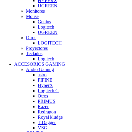
HYPERX
UGREEN
Monitores
Mouse
Genius
Logitech
UGREEN
Otros
LOGITECH
Proyectores
Teclados
Logitech
ACCESORIOS GAMING
Audio Gaming
astro
FIFINE
HyperX
Logitech G
Otros
PRIMUS
Razer
Redragon
Royal kludge
T-Dagger
VSG