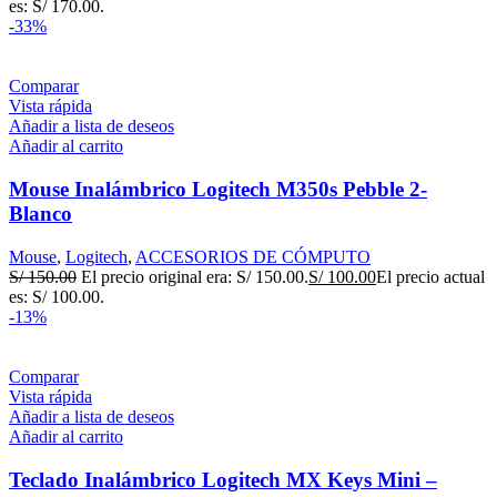
es: S/ 170.00.
-33%
Comparar
Vista rápida
Añadir a lista de deseos
Añadir al carrito
Mouse Inalámbrico Logitech M350s Pebble 2-
Blanco
Mouse
,
Logitech
,
ACCESORIOS DE CÓMPUTO
S/
150.00
El precio original era: S/ 150.00.
S/
100.00
El precio actual
es: S/ 100.00.
-13%
Comparar
Vista rápida
Añadir a lista de deseos
Añadir al carrito
Teclado Inalámbrico Logitech MX Keys Mini –