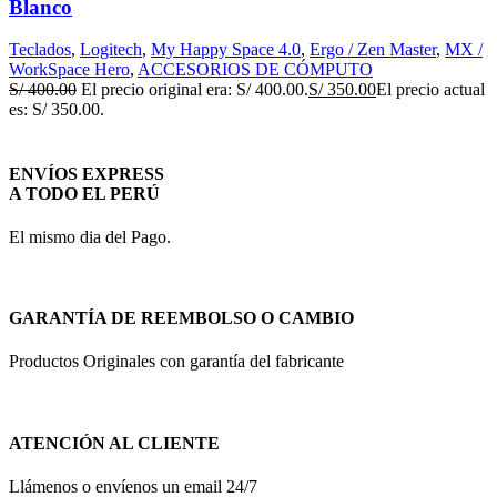
Blanco
Teclados
,
Logitech
,
My Happy Space 4.0
,
Ergo / Zen Master
,
MX /
WorkSpace Hero
,
ACCESORIOS DE CÓMPUTO
S/
400.00
El precio original era: S/ 400.00.
S/
350.00
El precio actual
es: S/ 350.00.
ENVÍOS EXPRESS
A TODO EL PERÚ
El mismo dia del Pago.
GARANTÍA DE REEMBOLSO O CAMBIO
Productos Originales con garantía del fabricante
ATENCIÓN AL CLIENTE
Llámenos o envíenos un email 24/7