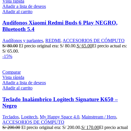
Vista rápida
Añadir a lista de deseos
Añadir al carrito
Audifonos Xiaomi Redmi Buds 6 Play NEGRO,
Bluetooth 5.4
Audífonos y parlantes
,
REDMI
,
ACCESORIOS DE CÓMPUTO
S/
80.00
El precio original era: S/ 80.00.
S/
65.00
El precio actual es:
S/ 65.00.
-15%
Comparar
Vista rápida
Añadir a lista de deseos
Añadir al carrito
Teclado Inalámbrico Logitech Signature K650 –
Negro
Teclados
,
Logitech
,
My Happy Space 4.0
,
Mainstream / Hero
,
ACCESORIOS DE CÓMPUTO
S/
200.00
El precio original era: S/ 200.00.
S/
170.00
El precio actual