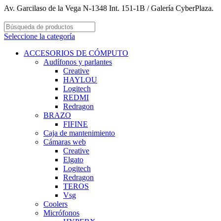
Av. Garcilaso de la Vega N-1348 Int. 151-1B / Galería CyberPlaza.
Seleccione la categoría
ACCESORIOS DE CÓMPUTO
Audífonos y parlantes
Creative
HAYLOU
Logitech
REDMI
Redragon
BRAZO
FIFINE
Caja de mantenimiento
Cámaras web
Creative
Elgato
Logitech
Redragon
TEROS
Vsg
Coolers
Micrófonos