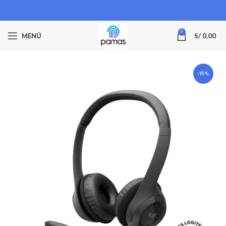
0
MENÚ
S/
0.00
-15%