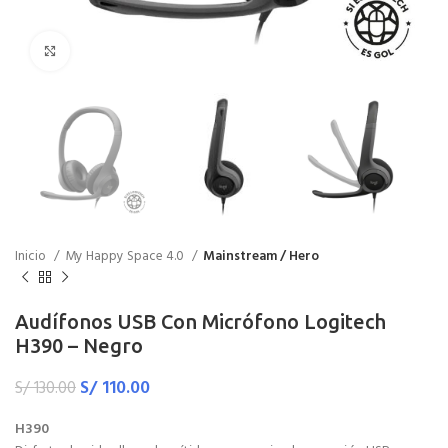
Haga Click para agrandar
Inicio
My Happy Space 4.0
Mainstream / Hero
Audífonos USB Con Micrófono Logitech
H390 – Negro
S/
110.00
S/
130.00
H390