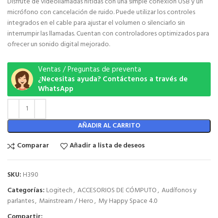
Disfrute de videollamadas nítidas con una simple conexión USB y un
micrófono con cancelación de ruido. Puede utilizar los controles
integrados en el cable para ajustar el volumen o silenciarlo sin
interrumpir las llamadas. Cuentan con controladores optimizados para
ofrecer un sonido digital mejorado.
Ventas / Preguntas de preventa
¿Necesitas ayuda? Contáctenos a través de
WhatsApp
AÑADIR AL CARRITO
Comparar
Añadir a lista de deseos
SKU:
H390
Categorías:
Logitech
,
ACCESORIOS DE CÓMPUTO
,
Audífonos y
parlantes
,
Mainstream / Hero
,
My Happy Space 4.0
Compartir: