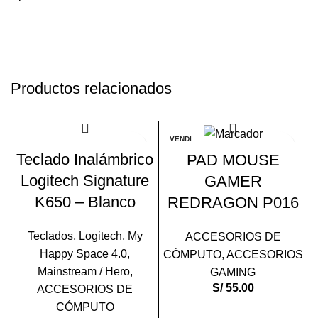
Productos relacionados
VENDI
-15%
DO
Teclado Inalámbrico
PAD MOUSE
VENDI
Logitech Signature
GAMER
DO
K650 – Blanco
REDRAGON P016
Teclados
,
Logitech
,
My
ACCESORIOS DE
Happy Space 4.0
,
CÓMPUTO
,
ACCESORIOS
Mainstream / Hero
,
GAMING
S/
55.00
ACCESORIOS DE
CÓMPUTO