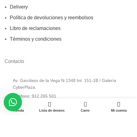
Delivery
Política de devoluciones y reembolsos
Libro de reclamaciones
Términos y condiciones
Contacto
Av. Garcilaso de la Vega N-1348 Int. 151-1B / Galería
CyberPlaza.
Teléfono: 912 265 501
0
Email: ventas@pamas.com.pe
Tienda
Lista de deseos
Carro
Mi cuenta
Copyright © 2023 Pamas – Venta de Suministros y computo.