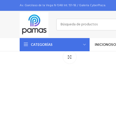
Av. Garcilaso de la Vega N-1348 Int. 151-1B / Galería CyberPlaza.
INICIO
NOSO
CATEGORÍAS
Haga Click para agrandar