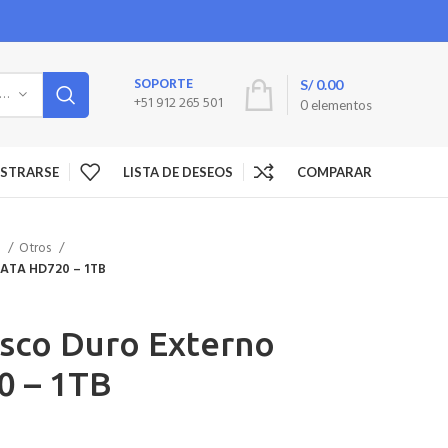
SOPORTE
S/
0.00
LECCIONE LA CATEGORÍA
+51 912 265 501
0
elementos
GISTRARSE
LISTA DE DESEOS
COMPARAR
O
Otros
DATA HD720 – 1TB
sco Duro Externo
 – 1TB