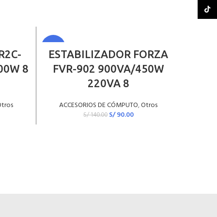
TikTo
VENDI
-36%
LEER MÁS
DO
 R2C-
ESTABILIZADOR FORZA
Disc
00W 8
FVR-902 900VA/450W
Tosh
VENDI
DO
220VA 8
tros
ACCESORIOS DE CÓMPUTO
,
Otros
ACC
S/
90.00
S/
140.00