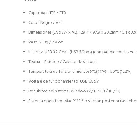
HD720
Capacidad: 1TB / 2TB
Color: Negro / Azul
Dimensiones (LA x AN x AL): 129,4 x 97,9 x 20,2mm / 5,1 x 3,
Peso: 223g / 7,9 oz
Interfaz: USB 3.2 Gen 1 (USB 5Gbps) (compatible con las ver
Textura: Plástico / Caucho de silicona
Temperatura de funcionamiento: 5°C(41°F) – 50°C (122°F)
Voltaje de funcionamiento: USB CC 5V
Requisitos del sistema: Windows 7 / 8 / 8.1 / 10 / 11,
Sistema operativo: Mac X 10.6 o versión posterior (se debe f