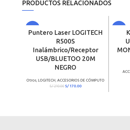
PRODUCTOS RELACIONADOS
-19%
-14%
AÑADIR AL CARRITO
Puntero Laser LOGITECH
R500S
U
Inalámbrico/Receptor
MON
USB/BLUETOO 20M
NEGRO
ACC
Otros
,
LOGITECH
,
ACCESORIOS DE CÓMPUTO
S/
170.00
S/
210.00