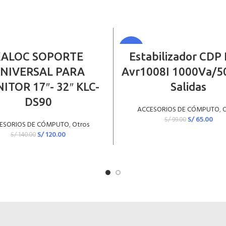
-34%
AÑADIR AL CARRITO
AÑADIR AL CARRITO
KALOC SOPORTE
Estabilizador CDP
NIVERSAL PARA
Avr1008I 1000Va/5
ITOR 17″- 32″ KLC-
Salidas
DS90
ACCESORIOS DE CÓMPUTO
,
O
S/
65.00
S/
99.00
ESORIOS DE CÓMPUTO
,
Otros
S/
120.00
S/
140.00