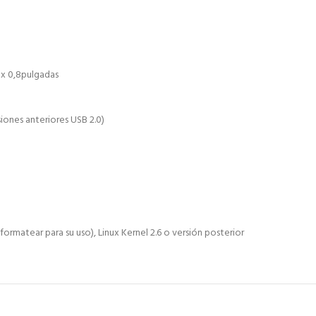
9 x 0,8pulgadas
siones anteriores USB 2.0)
ormatear para su uso), Linux Kernel 2.6 o versión posterior