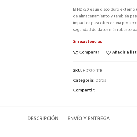
El HD720 es un disco duro externo
de almacenamiento y también pasa l
impactos para ofrecer una protecci
seguridad de datos más robusto pa
Sin existencias
Comparar
Añadir a lis
SKU:
HD720-1TB
Categoría:
Otros
Compartir:
DESCRIPCIÓN
ENVÍO Y ENTREGA