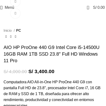
360 vista del producto
0
Menú
S/
0.00
Haga Click para agrandar
-15%
Inicio
PC
AIO HP ProOne 440 G9 Intel Core i5-14500U
16GB RAM 1TB SSD 23.8″ Full HD Windows
11 Pro
El
El
S/
3,400.00
S/
4,000.00
precio
precio
original
actual
Computadora AIO All-in-One HP ProOne 440 G9 con
era:
es:
pantalla Full HD de 23.8″, procesador Intel Core i7, 16 GB
S/ 4,000.00.
S/ 3,400.00.
de RAM y SSD de 1 TB, diseñada para ofrecer alto
rendimiento, productividad y conectividad en entornos
empresariales.