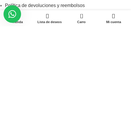
Política de devoluciones y reembolsos
0
Libro de reclamaciones
Tienda
Lista de deseos
Carro
Mi cuenta
Términos y condiciones
Contacto
Av. Garcilaso de la Vega N-1348 Int. 151-1B / Galería CyberPlaza.
Teléfono: 912 265 501
Email: ventas@pamas.com.pe
Copyright © 2023 Pamas – Venta de Suministros y computo.