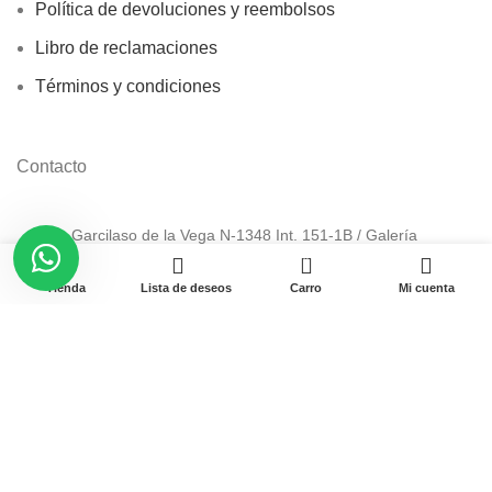
Política de devoluciones y reembolsos
Libro de reclamaciones
Términos y condiciones
Contacto
Av. Garcilaso de la Vega N-1348 Int. 151-1B / Galería
CyberPlaza.
0
Tienda
Lista de deseos
Carro
Mi cuenta
Teléfono: 912 265 501
Email: ventas@pamas.com.pe
Copyright © 2023 Pamas – Venta de Suministros y computo.