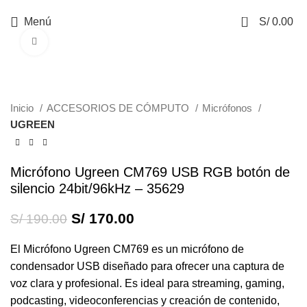
0
Menú
S/
0.00
Haga Click para agrandar
-11%
Inicio
ACCESORIOS DE CÓMPUTO
Micrófonos
UGREEN
Micrófono Ugreen CM769 USB RGB botón de
silencio 24bit/96kHz – 35629
S/
170.00
S/
190.00
El Micrófono Ugreen CM769 es un micrófono de
condensador USB diseñado para ofrecer una captura de
voz clara y profesional. Es ideal para streaming, gaming,
podcasting, videoconferencias y creación de contenido,