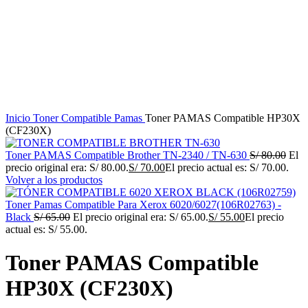
Haga Click para agrandar
Inicio
Toner Compatible
Pamas
Toner PAMAS Compatible HP30X
(CF230X)
Toner PAMAS Compatible Brother TN-2340 / TN-630
S/
80.00
El
precio original era: S/ 80.00.
S/
70.00
El precio actual es: S/ 70.00.
Volver a los productos
Toner Pamas Compatible Para Xerox 6020/6027(106R02763) -
Black
S/
65.00
El precio original era: S/ 65.00.
S/
55.00
El precio
actual es: S/ 55.00.
Toner PAMAS Compatible
HP30X (CF230X)