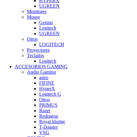
HYPERX
UGREEN
Monitores
Mouse
Genius
Logitech
UGREEN
Otros
LOGITECH
Proyectores
Teclados
Logitech
ACCESORIOS GAMING
Audio Gaming
astro
FIFINE
HyperX
Logitech G
Otros
PRIMUS
Razer
Redragon
Royal kludge
T-Dagger
VSG