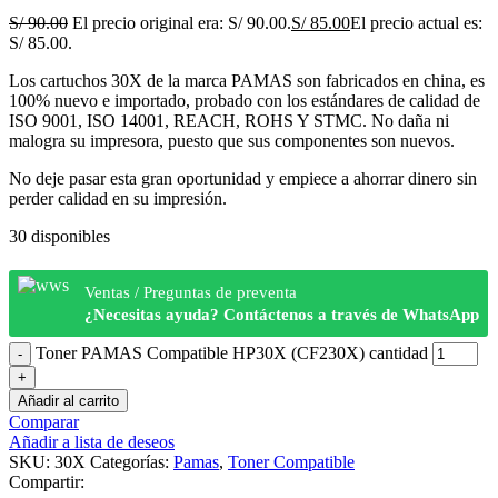
S/
90.00
El precio original era: S/ 90.00.
S/
85.00
El precio actual es:
S/ 85.00.
Los cartuchos 30X de la marca PAMAS son fabricados en china, es
100% nuevo e importado, probado con los estándares de calidad de
ISO 9001, ISO 14001, REACH, ROHS Y STMC. No daña ni
malogra su impresora, puesto que sus componentes son nuevos.
No deje pasar esta gran oportunidad y empiece a ahorrar dinero sin
perder calidad en su impresión.
30 disponibles
Ventas / Preguntas de preventa
¿Necesitas ayuda? Contáctenos a través de WhatsApp
Toner PAMAS Compatible HP30X (CF230X) cantidad
Añadir al carrito
Comparar
Añadir a lista de deseos
SKU:
30X
Categorías:
Pamas
,
Toner Compatible
Compartir: