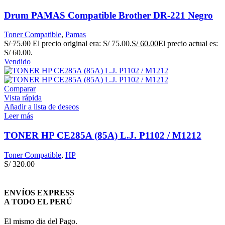
Drum PAMAS Compatible Brother DR-221 Negro
Toner Compatible
,
Pamas
S/
75.00
El precio original era: S/ 75.00.
S/
60.00
El precio actual es:
S/ 60.00.
Vendido
Comparar
Vista rápida
Añadir a lista de deseos
Leer más
TONER HP CE285A (85A) L.J. P1102 / M1212
Toner Compatible
,
HP
S/
320.00
ENVÍOS EXPRESS
A TODO EL PERÚ
El mismo dia del Pago.