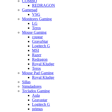
COMBO
REDRAGON
Gamepad
VSG
Monitores Gaming
LG
Teros
Mouse Gaming
cougar
GravaStar
Logitech G
MSI
Razer
Redragon
Royal Kludge
Teros
Mouse Pad Gaming
Royal Kludge
Sillas
Simuladores
Teclados Gaming
Aula
Gravastar
Logitech G
primus