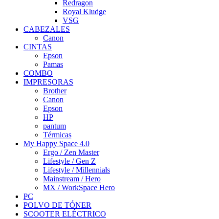
Redragon
Royal Kludge
VSG
CABEZALES
Canon
CINTAS
Epson
Pamas
COMBO
IMPRESORAS
Brother
Canon
Epson
HP
pantum
Térmicas
My Happy Space 4.0
Ergo / Zen Master
Lifestyle / Gen Z
Lifestyle / Millennials
Mainstream / Hero
MX / WorkSpace Hero
PC
POLVO DE TÓNER
SCOOTER ELÉCTRICO