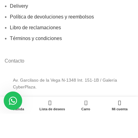
Delivery
Política de devoluciones y reembolsos
Libro de reclamaciones
Términos y condiciones
Contacto
Av. Garcilaso de la Vega N-1348 Int. 151-1B / Galería
CyberPlaza.
Teléfono: 912 265 501
0
Email: ventas@pamas.com.pe
Tienda
Lista de deseos
Carro
Mi cuenta
Copyright © 2023 Pamas – Venta de Suministros y computo.