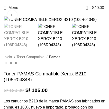
0
Menú
S/
0.00
Haga Click para agrandar
-13%
Inicio
Toner Compatible
Pamas
Toner PAMAS Compatible Xerox B210
(106R04348)
S/
105.00
S/
120.00
Los cartuchos B210 de la marca PAMAS son fabricados en
china, es 100% nuevo e importado, probado con los