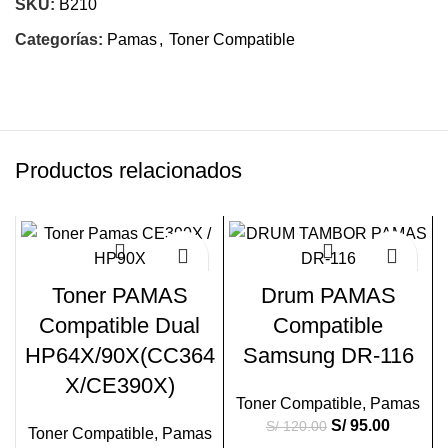
SKU:
B210
Categorías:
Pamas
,
Toner Compatible
Productos relacionados
-14%
-21%
Toner PAMAS
Drum PAMAS
Compatible Dual
Compatible
HP64X/90X(CC364
Samsung DR-116
X/CE390X)
Toner Compatible
,
Pamas
S/
95.00
S/
120.00
Toner Compatible
,
Pamas