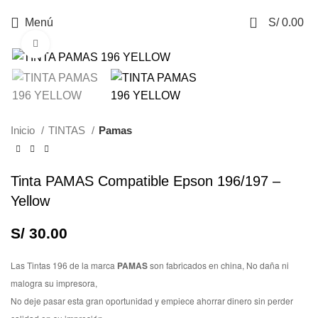
0
Menú
S/
0.00
Haga Click para agrandar
Inicio
TINTAS
Pamas
Tinta PAMAS Compatible Epson 196/197 –
Yellow
S/
30.00
Las Tintas 196 de la marca
PAMAS
son fabricados en china,
No daña ni
malogra su impresora,
No deje pasar esta gran oportunidad y empiece ahorrar dinero sin perder