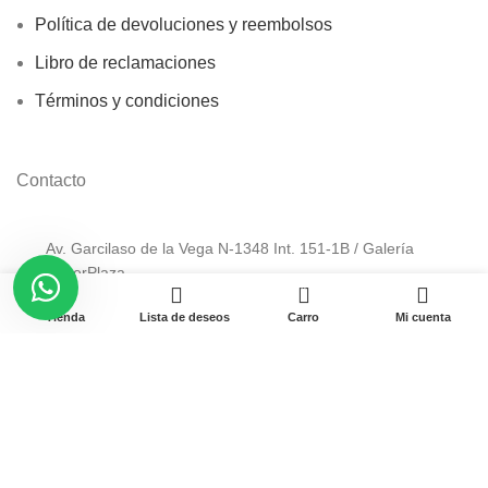
Política de devoluciones y reembolsos
Libro de reclamaciones
Términos y condiciones
Contacto
Av. Garcilaso de la Vega N-1348 Int. 151-1B / Galería
CyberPlaza.
0
Teléfono: 912 265 501
Tienda
Lista de deseos
Carro
Mi cuenta
Email: ventas@pamas.com.pe
Copyright © 2023 Pamas – Venta de Suministros y computo.