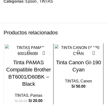
Categorías:
Epson
,
TINTAS
Productos relacionados
-33%
Tinta PAMAS
Tinta Canon GI-190
Compatible Brother
Cyan
BT6001/D60BK –
TINTAS
,
Canon
Black
S/
50.00
TINTAS
,
Pamas
S/
20.00
S/
30.00