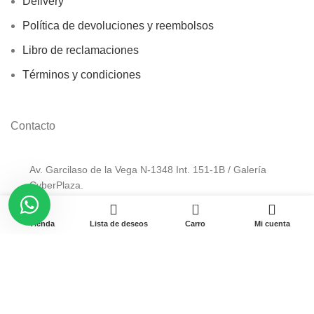
Delivery
Política de devoluciones y reembolsos
Libro de reclamaciones
Términos y condiciones
Contacto
Av. Garcilaso de la Vega N-1348 Int. 151-1B / Galería
CyberPlaza.
0
Teléfono: 912 265 501
Tienda
Lista de deseos
Carro
Mi cuenta
Email: ventas@pamas.com.pe
Copyright © 2023 Pamas – Venta de Suministros y computo.