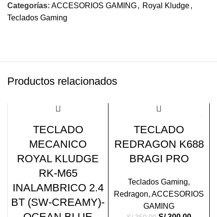
Categorías:
ACCESORIOS GAMING
,
Royal Kludge
,
Teclados Gaming
Productos relacionados
-22%
-14%
TECLADO
TECLADO
MECANICO
REDRAGON K688
ROYAL KLUDGE
BRAGI PRO
RK-M65
Teclados Gaming
,
INALAMBRICO 2.4
Redragon
,
ACCESORIOS
BT (SW-CREAMY)-
GAMING
OCEAN BLUE
S/
300.00