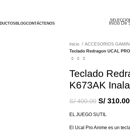
Inicio De 
DUCTOS
BLOG
CONTÁCTENOS
Inicio
ACCESORIOS GAMI
Teclado Redragon UCAL PRO
-23%
Teclado Red
K673AK Inala
S/
310.00
S/
400.00
EL JUEGO SUTIL
El Ucal Pro Anime es un tecl