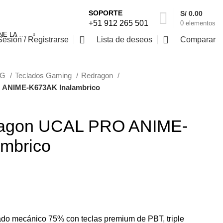
SOPORTE
S/
0.00
+51 912 265 501
0
elementos
SELECCIONE LA CATEGORÍA
Sesión / Registrarse
Lista de deseos
Comparar
NG
Teclados Gaming
Redragon
 ANIME-K673AK Inalambrico
ragon UCAL PRO ANIME-
mbrico
ado mecánico 75% con teclas premium de PBT, triple