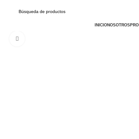
Av. Garcilaso de la Vega N-1348 Int. 151-1B / Galería CyberPlaza.
CATEGORÍAS
INICIO
NOSOTROS
PRO
Haga Click para agrandar