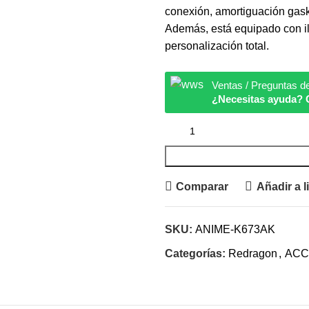
conexión, amortiguación gaske
Además, está equipado con i
personalización total.
Ventas / Preguntas d
¿Necesitas ayuda? 
Comparar
Añadir a l
SKU:
ANIME-K673AK
Categorías:
Redragon
,
ACC