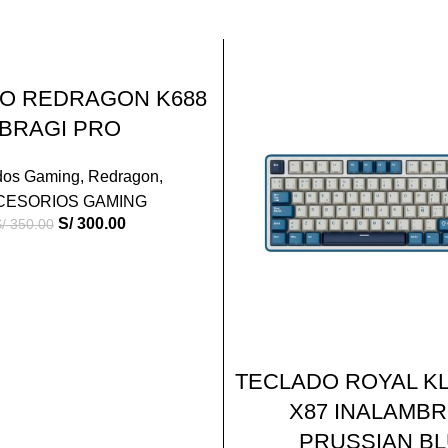
-23%
AÑADIR AL CARRITO
O REDRAGON K688
BRAGI PRO
dos Gaming
,
Redragon
,
CESORIOS GAMING
S/
300.00
/
350.00
AÑADIR AL CARRIT
TECLADO ROYAL KL
X87 INALAMBR
PRUSSIAN B