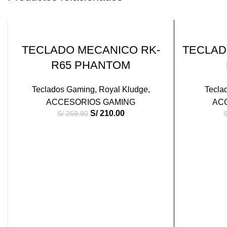
-19%
-14%
AÑADIR AL CARRITO
TECLADO MECANICO RK-
TECLAD
R65 PHANTOM
Teclados Gaming
,
Royal Kludge
,
Tecla
ACCESORIOS GAMING
AC
S/
210.00
S/
259.90
S