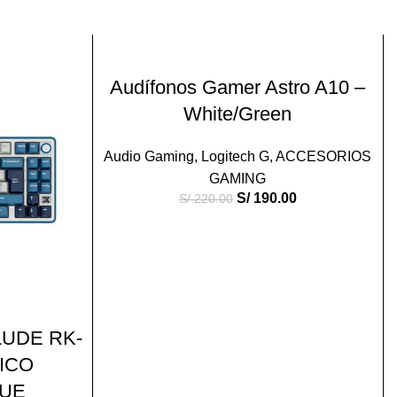
-14%
AÑADIR AL CARRITO
Audífonos Gamer Astro A10 –
White/Green
Audio Gaming
,
Logitech G
,
ACCESORIOS
GAMING
S/
190.00
S/
220.00
O
UDE RK-
ICO
LUE