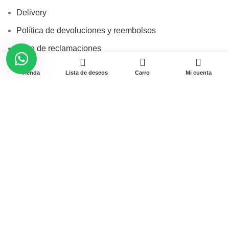
Delivery
Política de devoluciones y reembolsos
Libro de reclamaciones
0
Términos y condiciones
Tienda
Lista de deseos
Carro
Mi cuenta
Contacto
Av. Garcilaso de la Vega N-1348 Int. 151-1B / Galería
CyberPlaza.
Teléfono: 912 265 501
Email: ventas@pamas.com.pe
Copyright © 2023 Pamas – Venta de Suministros y computo.