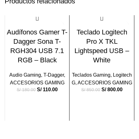
Productos relacionados
-39%
-6%
Audífonos Gamer T-
Teclado Logitech
Dagger Sona T-
Pro X TKL
RGH304 USB 7.1
Lightspeed USB –
RGB – Black
White
Audio Gaming
,
T-Dagger
,
Teclados Gaming
,
Logitech
ACCESORIOS GAMING
G
,
ACCESORIOS GAMING
S/
110.00
S/
800.00
S/
180.00
S/
850.00