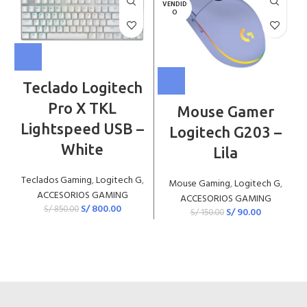
VENDID
O
Teclado Logitech
Pro X TKL
Mouse Gamer
Lightspeed USB –
Logitech G203 –
White
Lila
Teclados Gaming
,
Logitech G
,
Mouse Gaming
,
Logitech G
,
ACCESORIOS GAMING
ACCESORIOS GAMING
S/
800.00
S/
850.00
S/
90.00
S/
150.00