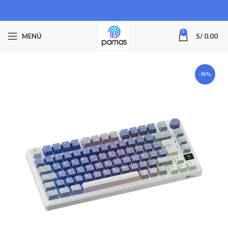
0
MENÚ
S/
0.00
-16%