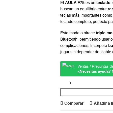
El
AULA F75
es un
teclado
buscan un equilibrio entre
re
teclas más importantes como 
teclado completo, perfecto p
Este modelo ofrece
triple m
Bluetooth, permitiendo usarl
complicaciones. Incorpora
ba
jugar sin depender del cable
Ventas / Preguntas d
¿Necesitas ayuda? 
Comparar
Añadir a l