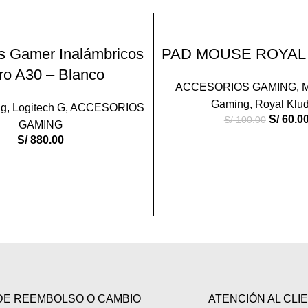
-40%
AÑADIR AL CARRITO
AÑADIR AL CARRIT
s Gamer Inalámbricos
PAD MOUSE ROYAL
ro A30 – Blanco
ACCESORIOS GAMING
,
Gaming
,
Royal Klu
ng
,
Logitech G
,
ACCESORIOS
S/
60.0
S/
100.00
GAMING
S/
880.00
DE REEMBOLSO O CAMBIO
ATENCIÓN AL CLI