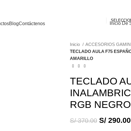
Inicio De 
ctos
Blog
Contáctenos
Inicio
ACCESORIOS GAMI
TECLADO AULA F75 ESPAÑ
-22%
AMARILLO
TECLADO AU
INALAMBRI
RGB NEGRO
S/
290.00
S/
370.00