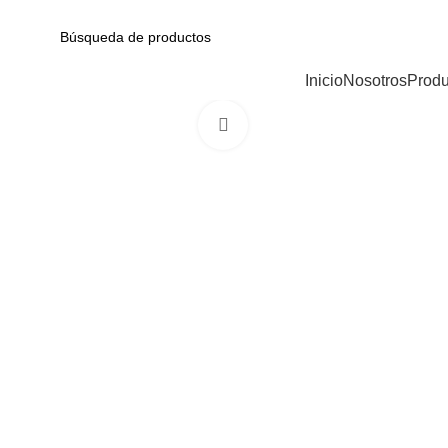
Av. Garcilaso de la Vega N-1348 Int. 151-1B / Galería CyberPlaza.
CATEGORÍAS
Inicio
Nosotros
Produ
Haga Click para agrandar