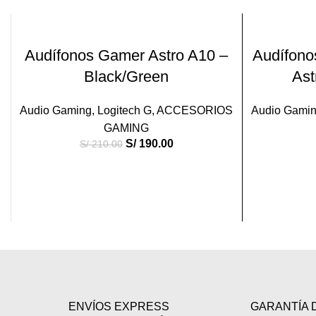
-10%
AÑADIR AL CARRITO
Audífonos Gamer Astro A10 –
Audífono
Black/Green
Ast
Audio Gaming
,
Logitech G
,
ACCESORIOS
Audio Gami
GAMING
S/
190.00
S/
210.00
ENVÍOS EXPRESS
GARANTÍA 