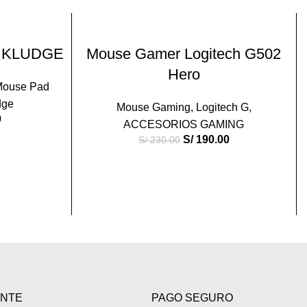
-17%
O
AÑADIR AL CARRITO
 KLUDGE
Mouse Gamer Logitech G502
Hero
Mouse Pad
dge
Mouse Gaming
,
Logitech G
,
0
ACCESORIOS GAMING
S/
190.00
S/
230.00
ENTE
PAGO SEGURO