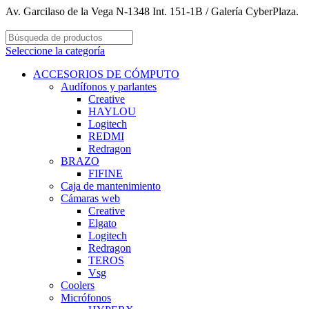
Av. Garcilaso de la Vega N-1348 Int. 151-1B / Galería CyberPlaza.
Seleccione la categoría
ACCESORIOS DE CÓMPUTO
Audífonos y parlantes
Creative
HAYLOU
Logitech
REDMI
Redragon
BRAZO
FIFINE
Caja de mantenimiento
Cámaras web
Creative
Elgato
Logitech
Redragon
TEROS
Vsg
Coolers
Micrófonos