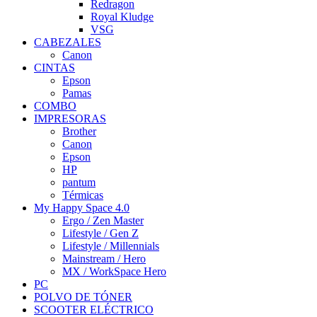
Redragon
Royal Kludge
VSG
CABEZALES
Canon
CINTAS
Epson
Pamas
COMBO
IMPRESORAS
Brother
Canon
Epson
HP
pantum
Térmicas
My Happy Space 4.0
Ergo / Zen Master
Lifestyle / Gen Z
Lifestyle / Millennials
Mainstream / Hero
MX / WorkSpace Hero
PC
POLVO DE TÓNER
SCOOTER ELÉCTRICO