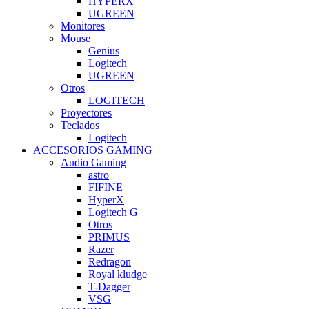
HYPERX
UGREEN
Monitores
Mouse
Genius
Logitech
UGREEN
Otros
LOGITECH
Proyectores
Teclados
Logitech
ACCESORIOS GAMING
Audio Gaming
astro
FIFINE
HyperX
Logitech G
Otros
PRIMUS
Razer
Redragon
Royal kludge
T-Dagger
VSG