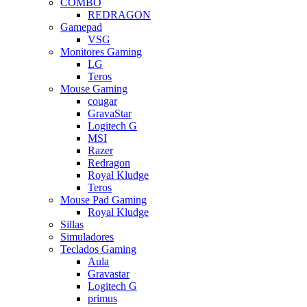
COMBO
REDRAGON
Gamepad
VSG
Monitores Gaming
LG
Teros
Mouse Gaming
cougar
GravaStar
Logitech G
MSI
Razer
Redragon
Royal Kludge
Teros
Mouse Pad Gaming
Royal Kludge
Sillas
Simuladores
Teclados Gaming
Aula
Gravastar
Logitech G
primus