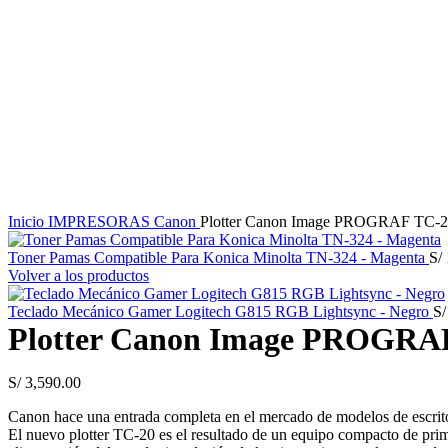
Haga Click para agrandar
Inicio
IMPRESORAS
Canon
Plotter Canon Image PROGRAF TC-2
Toner Pamas Compatible Para Konica Minolta TN-324 - Magenta
S/
Volver a los productos
Teclado Mecánico Gamer Logitech G815 RGB Lightsync - Negro
S/
Plotter Canon Image PROGRAF
S/
3,590.00
Canon hace una entrada completa en el mercado de modelos de escr
El nuevo plotter TC-20 es el resultado de un equipo compacto de prime