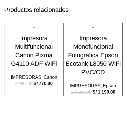
Productos relacionados
-9%
-6%
Impresora
Impresora
VENDI
VENDI
Multifuncional
Monofuncional
DO
DO
Canon Pixma
Fotográfica Epson
G4110 ADF WiFi
Ecotank L8050 WiFi
PVC/CD
IMPRESORAS
,
Canon
S/
770.00
S/
850.00
IMPRESORAS
,
Epson
S/
1,190.00
S/
1,260.00