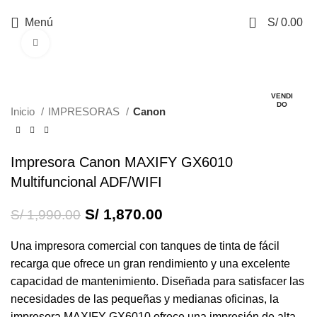
0
Menú
S/
0.00
Haga Click para agrandar
-6%
VENDI
DO
Inicio
IMPRESORAS
Canon
Impresora Canon MAXIFY GX6010
Multifuncional ADF/WIFI
S/
1,870.00
S/
1,990.00
Una impresora comercial con tanques de tinta de fácil
recarga que ofrece un gran rendimiento y una excelente
capacidad de mantenimiento. Diseñada para satisfacer las
necesidades de las pequeñas y medianas oficinas, la
impresora MAXIFY GX6010 ofrece una impresión de alta