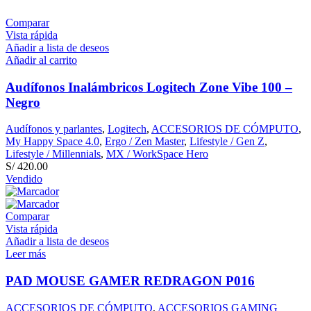
Comparar
Vista rápida
Añadir a lista de deseos
Añadir al carrito
Audífonos Inalámbricos Logitech Zone Vibe 100 –
Negro
Audífonos y parlantes
,
Logitech
,
ACCESORIOS DE CÓMPUTO
,
My Happy Space 4.0
,
Ergo / Zen Master
,
Lifestyle / Gen Z
,
Lifestyle / Millennials
,
MX / WorkSpace Hero
S/
420.00
Vendido
Comparar
Vista rápida
Añadir a lista de deseos
Leer más
PAD MOUSE GAMER REDRAGON P016
ACCESORIOS DE CÓMPUTO
,
ACCESORIOS GAMING