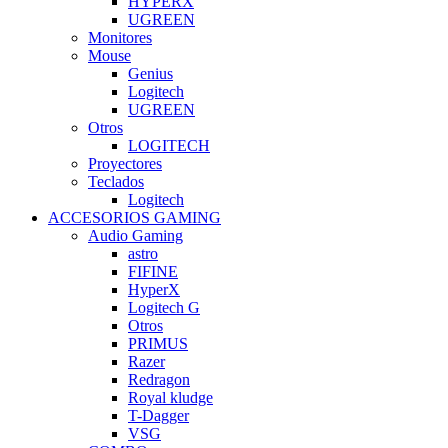
HYPERX
UGREEN
Monitores
Mouse
Genius
Logitech
UGREEN
Otros
LOGITECH
Proyectores
Teclados
Logitech
ACCESORIOS GAMING
Audio Gaming
astro
FIFINE
HyperX
Logitech G
Otros
PRIMUS
Razer
Redragon
Royal kludge
T-Dagger
VSG