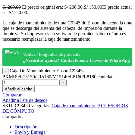
S/
200.00
El precio original era: S/ 200.00.
S/
150.00
El precio actual
es: S/ 150.00.
La caja de mantenimiento de tinta C9345 de Epson almacena la tinta
que se descarga del sistema del cabezal de impresión durante la
limpieza. Su impresora y su software le permiten saber cuándo es
necesario reemplazar la caja de mantenimiento.
Ventas / Preguntas de preventa
¿Necesitas ayuda? Contáctenos a través de WhatsApp
Caja De Mantenimiento Epson C9345-
PXMB9/L15150/L15160/M15140/L8160/L8180 cantidad
Añadir al carrito
Comparar
Añadir a lista de deseos
SKU:
C9345
Categorías:
Caja de mantenimiento
,
ACCESORIOS
DE CÓMPUTO
Compartir:
Descripción
Envío y Entrega