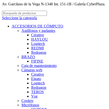
Av. Garcilaso de la Vega N-1348 Int. 151-1B / Galería CyberPlaza.
Seleccione la categoría
ACCESORIOS DE CÓMPUTO
Audífonos y parlantes
Creative
HAYLOU
Logitech
REDMI
Redragon
BRAZO
FIFINE
Caja de mantenimiento
Cámaras web
Creative
Elgato
Logitech
Redragon
TEROS
Vsg
Coolers
Micrófonos