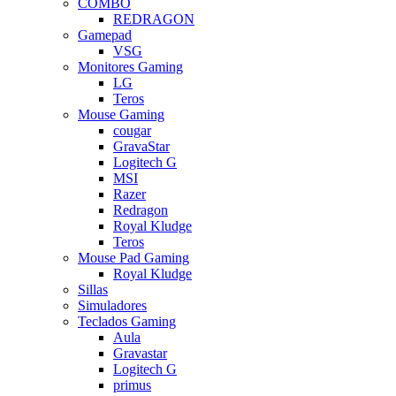
COMBO
REDRAGON
Gamepad
VSG
Monitores Gaming
LG
Teros
Mouse Gaming
cougar
GravaStar
Logitech G
MSI
Razer
Redragon
Royal Kludge
Teros
Mouse Pad Gaming
Royal Kludge
Sillas
Simuladores
Teclados Gaming
Aula
Gravastar
Logitech G
primus