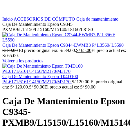
Haga Click para agrandar
Inicio
ACCESORIOS DE CÓMPUTO
Caja de mantenimiento
Caja De Mantenimiento Epson C9345-
PXMB9/L15150/L15160/M15140/L8160/L8180
Caja De Mantenimiento Epson C9344-EWMB3 P/ L3560/ L5590
S/
89.00
El precio original era: S/ 89.00.
S/
65.00
El precio actual es:
S/ 65.00.
Volver a los productos
Caja De Mantenimiento Epson T04D100
P/L6171/6161/14150/M2170/M3170
S/
120.00
El precio original
era: S/ 120.00.
S/
90.00
El precio actual es: S/ 90.00.
Caja De Mantenimiento Epson
C9345-
PXMB9/L15150/L15160/M15140