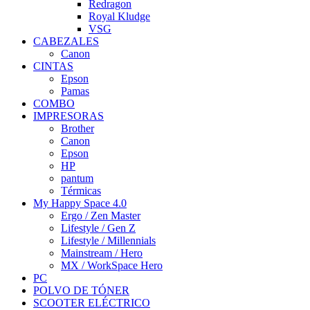
Redragon
Royal Kludge
VSG
CABEZALES
Canon
CINTAS
Epson
Pamas
COMBO
IMPRESORAS
Brother
Canon
Epson
HP
pantum
Térmicas
My Happy Space 4.0
Ergo / Zen Master
Lifestyle / Gen Z
Lifestyle / Millennials
Mainstream / Hero
MX / WorkSpace Hero
PC
POLVO DE TÓNER
SCOOTER ELÉCTRICO