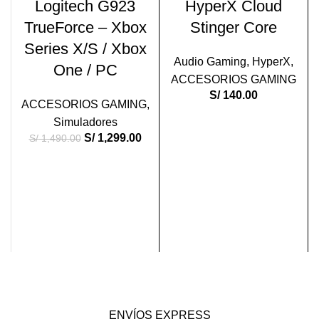
Logitech G923
HyperX Cloud
TrueForce – Xbox
Stinger Core
Series X/S / Xbox
Audio Gaming
,
HyperX
,
M
One / PC
ACCESORIOS GAMING
S/
140.00
ACCESORIOS GAMING
,
Simuladores
S/
1,299.00
S/
1,490.00
ENVÍOS EXPRESS