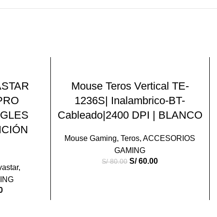
-25%
O
LEER MÁS
ASTAR
Mouse Teros Vertical TE-
PRO
1236S| Inalambrico-BT-
VEND
IDO
NGLES
Cableado|2400 DPI | BLANCO
ICIÓN
Mouse Gaming
,
Teros
,
ACCESORIOS
GAMING
S/
60.00
S/
80.00
astar
,
ING
0