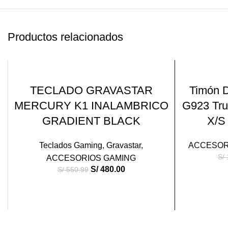
Productos relacionados
-13%
-13%
AÑADIR AL CARRITO
TECLADO GRAVASTAR
Timón D
MERCURY K1 INALAMBRICO
G923 Tru
GRADIENT BLACK
X/S
Teclados Gaming
,
Gravastar
,
ACCESOR
S/
ACCESORIOS GAMING
S/
480.00
S/
550.99