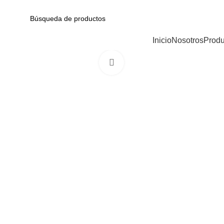
Av. Garcilaso de la Vega N-1348 Int. 151-1B / Galería CyberPlaza.
CATEGORÍAS
Inicio
Nosotros
Produ
Haga Click para agrandar