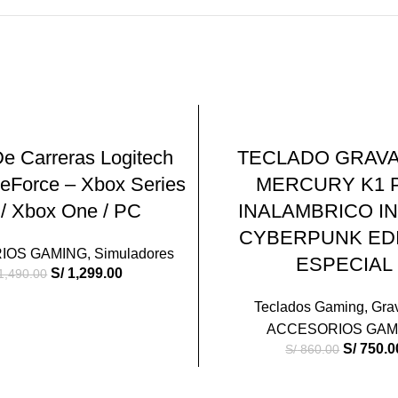
-13%
AÑADIR AL CARRITO
AÑADIR AL CARRIT
e Carreras Logitech
TECLADO GRAV
eForce – Xbox Series
MERCURY K1 
 / Xbox One / PC
INALAMBRICO I
CYBERPUNK ED
IOS GAMING
,
Simuladores
ESPECIAL
S/
1,299.00
1,490.00
Teclados Gaming
,
Grav
ACCESORIOS GAM
S/
750.0
S/
860.00