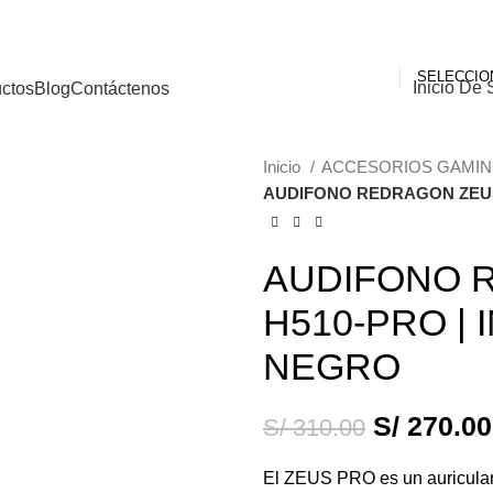
Inicio De 
ctos
Blog
Contáctenos
Inicio
ACCESORIOS GAMI
AUDIFONO REDRAGON ZEUS 
-13%
AUDIFONO 
H510-PRO | I
NEGRO
S/
270.00
S/
310.00
El ZEUS PRO es un auricular