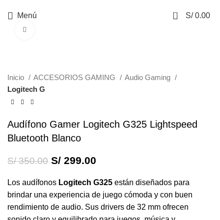
0
Menú
S/
0.00
Haga Click para agrandar
-15%
Inicio
ACCESORIOS GAMING
Audio Gaming
Logitech G
Audífono Gamer Logitech G325 Lightspeed
Bluetooth Blanco
S/
299.00
S/
350.00
Los audífonos
Logitech G325
están diseñados para
brindar una experiencia de juego cómoda y con buen
rendimiento de audio. Sus drivers de 32 mm ofrecen
sonido claro y equilibrado para juegos, música y