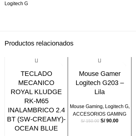
Logitech G
Productos relacionados
-22%
-40%
TECLADO
Mouse Gamer
VENDI
MECANICO
Logitech G203 –
DO
ROYAL KLUDGE
Lila
RK-M65
Mouse Gaming
,
Logitech G
,
INALAMBRICO 2.4
ACCESORIOS GAMING
BT (SW-CREAMY)-
S/
90.00
S/
150.00
OCEAN BLUE