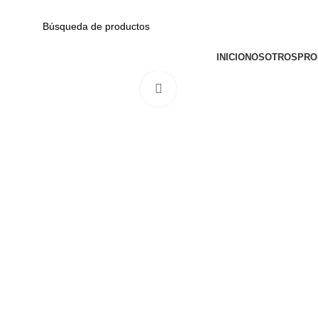
Av. Garcilaso de la Vega N-1348 Int. 151-1B / Galería CyberPlaza.
CATEGORÍAS
INICIO
NOSOTROS
PRO
Haga Click para agrandar