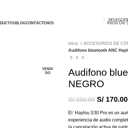
Inicio De 
DUCTOS
BLOG
CONTÁCTENOS
Inicio
ACCESORIOS DE C
Audifono bluetooth ANC Hay
-11%
VENDI
Audifono blu
DO
NEGRO
S/
170.00
S/
190.00
El Haylou S30 Pro es un auri
experiencia de audio complet
la cancelación activa de ruid