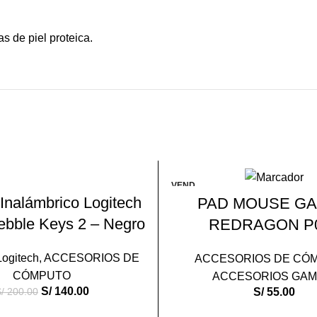
s de piel proteica.
VEND
AÑADIR AL CARRITO
LEER MÁS
IDO
Inalámbrico Logitech
PAD MOUSE G
bble Keys 2 – Negro
REDRAGON P
Logitech
,
ACCESORIOS DE
ACCESORIOS DE CÓ
CÓMPUTO
ACCESORIOS GAM
S/
140.00
/
200.00
S/
55.00