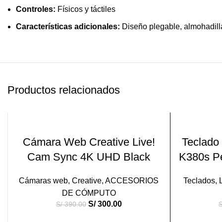
Controles:
Físicos y táctiles
Características adicionales:
Diseño plegable, almohadilla
Productos relacionados
-23%
-30%
LEER MÁS
Cámara Web Creative Live!
Teclado 
Cam Sync 4K UHD Black
K380s Pe
VEND
IDO
Cámaras web
,
Creative
,
ACCESORIOS
Teclados
,
DE CÓMPUTO
S/
300.00
S/
390.00
S