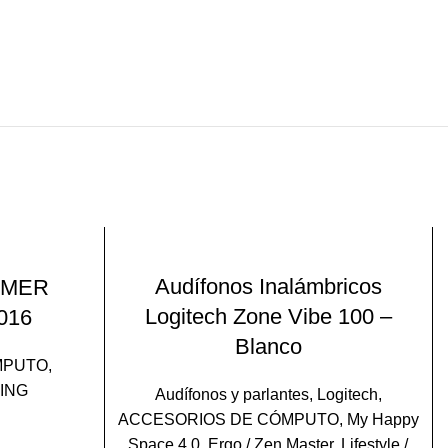
AÑADIR AL CARRITO
Audífonos Inalámbricos
AMER
Logitech Zone Vibe 100 –
016
Blanco
MPUTO
,
ING
Audífonos y parlantes
,
Logitech
,
ACCESORIOS DE CÓMPUTO
,
My Happy
Space 4.0
,
Ergo / Zen Master
,
Lifestyle /