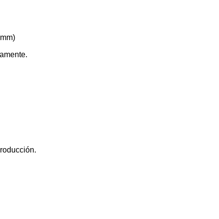
5 mm)
eamente.
producción.