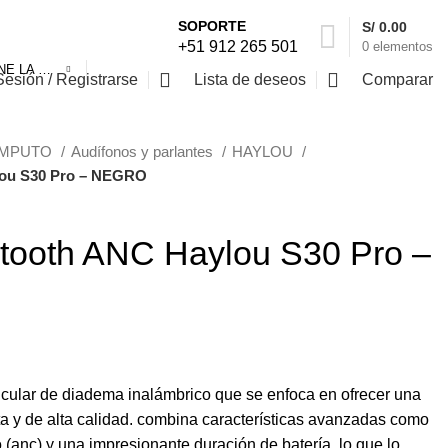
SOPORTE
S/
0.00
+51 912 265 501
0
elementos
SELECCIONE LA CATEGORÍA
Sesión / Registrarse
Lista de deseos
Comparar
ÓMPUTO
Audífonos y parlantes
HAYLOU
lou S30 Pro – NEGRO
etooth ANC Haylou S30 Pro –
cular de diadema inalámbrico que se enfoca en ofrecer una
a y de alta calidad. combina características avanzadas como
o (anc) y una impresionante duración de batería, lo que lo