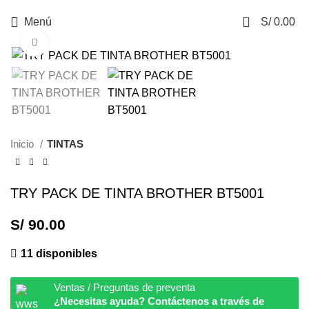
0
Menú
S/
0.00
Haga Click para agrandar
Inicio
TINTAS
TRY PACK DE TINTA BROTHER BT5001
S/
90.00
11 disponibles
Ventas / Preguntas de preventa
¿Necesitas ayuda? Contáctenos a través de