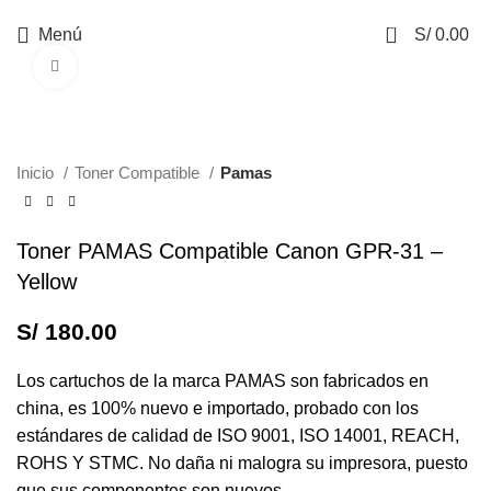
0
Menú
S/
0.00
Haga Click para agrandar
Inicio
Toner Compatible
Pamas
Toner PAMAS Compatible Canon GPR-31 –
Yellow
S/
180.00
Los cartuchos de la marca PAMAS son fabricados en
china, es 100% nuevo e importado, probado con los
estándares de calidad de ISO 9001, ISO 14001, REACH,
ROHS Y STMC. No daña ni malogra su impresora, puesto
que sus componentes son nuevos.