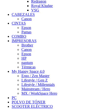
Redragon
Royal Kludge
VSG
CABEZALES
Canon
CINTAS
Epson
Pamas
COMBO
IMPRESORAS
Brother
Canon
Epson
HP
pantum
Térmicas
My Happy Space 4.0
Ergo / Zen Master
Lifestyle / Gen Z
Lifestyle / Millennials
Mainstream / Hero
MX / WorkSpace Hero
PC
POLVO DE TÓNER
SCOOTER ELÉCTRICO