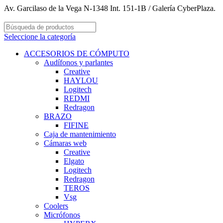
Av. Garcilaso de la Vega N-1348 Int. 151-1B / Galería CyberPlaza.
Seleccione la categoría
ACCESORIOS DE CÓMPUTO
Audífonos y parlantes
Creative
HAYLOU
Logitech
REDMI
Redragon
BRAZO
FIFINE
Caja de mantenimiento
Cámaras web
Creative
Elgato
Logitech
Redragon
TEROS
Vsg
Coolers
Micrófonos