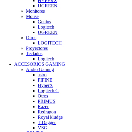
HYPERX
UGREEN
Monitores
Mouse
Genius
Logitech
UGREEN
Otros
LOGITECH
Proyectores
Teclados
Logitech
ACCESORIOS GAMING
Audio Gaming
astro
FIFINE
HyperX
Logitech G
Otros
PRIMUS
Razer
Redragon
Royal kludge
T-Dagger
VSG