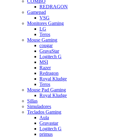
COMBO
REDRAGON
Gamepad
VSG
Monitores Gaming
LG
Teros
Mouse Gaming
cougar
GravaStar
Logitech G
MSI
Razer
Redragon
Royal Kludge
Teros
Mouse Pad Gaming
Royal Kludge
Sillas
Simuladores
Teclados Gaming
Aula
Gravastar
Logitech G
primus