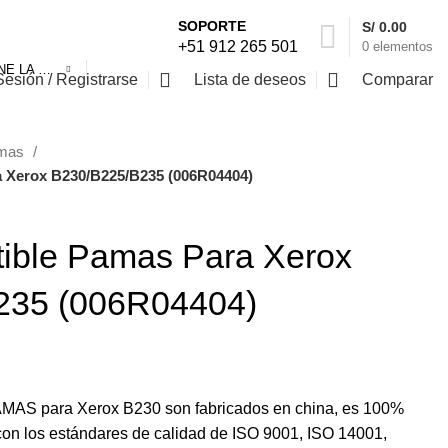
SOPORTE
S/
0.00
+51 912 265 501
0
elementos
SELECCIONE LA CATEGORÍA
Sesión / Registrarse
Lista de deseos
Comparar
mas
 Xerox B230/B225/B235 (006R04404)
ible Pamas Para Xerox
235 (006R04404)
AMAS para Xerox B230 son fabricados en china, es 100%
on los estándares de calidad de ISO 9001, ISO 14001,