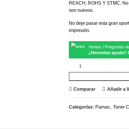
REACH, ROHS Y STMC. No da
son nuevos.
No deje pasar esta gran oport
impresión.
Ventas / Preguntas d
¿Necesitas ayuda? 
Comparar
Añadir a l
Categorías:
Pamas
,
Toner 