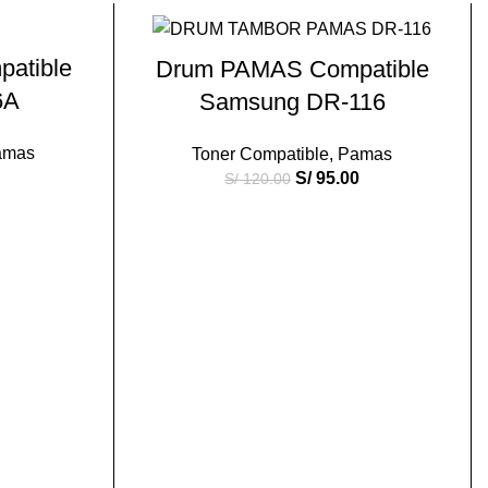
-21%
O
AÑADIR AL CARRITO
atible
Drum PAMAS Compatible
6A
Samsung DR-116
amas
Toner Compatible
,
Pamas
S/
95.00
S/
120.00