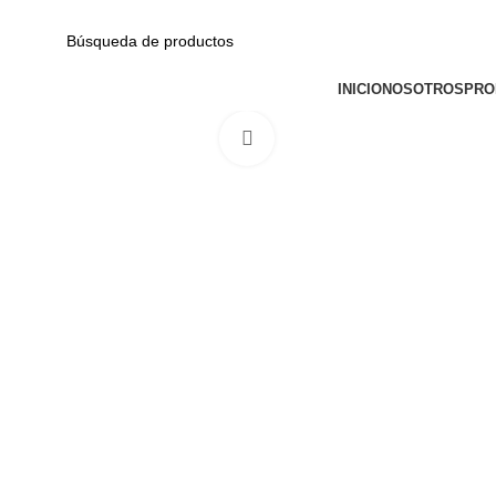
Av. Garcilaso de la Vega N-1348 Int. 151-1B / Galería CyberPlaza.
CATEGORÍAS
INICIO
NOSOTROS
PRO
Haga Click para agrandar