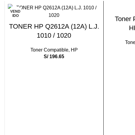
VEND
IDO
Toner
LEER MÁS
TONER HP Q2612A (12A) L.J.
H
1010 / 1020
Tone
Toner Compatible
,
HP
S/
196.65