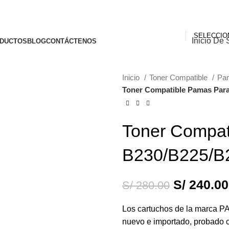
Inicio De 
DUCTOS
BLOG
CONTÁCTENOS
Inicio
Toner Compatible
Pa
Toner Compatible Pamas Para
-14%
Toner Compat
B230/B225/B
S/
240.00
S/
280.00
Los cartuchos de la marca P
nuevo e importado, probado c