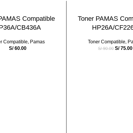
-17%
AÑADIR AL CARRITO
AÑADIR AL CARRIT
 PAMAS Compatible
Toner PAMAS Comp
P36A/CB436A
HP26A/CF22
r Compatible
,
Pamas
Toner Compatible
,
P
S/
60.00
S/
75.00
S/
90.00