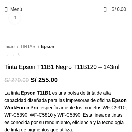
0
Menú
S/
0.00
Haga Click para agrandar
-6%
Inicio
TINTAS
Epson
Tinta Epson T11B1 Negro T11B120 – 143ml
S/
255.00
S/
270.00
La tinta
Epson T11B1
es una bolsa de tinta de alta
capacidad diseñada para las impresoras de oficina
Epson
WorkForce Pro
, específicamente los modelos WF-C5310,
WF-C5390, WF-C5810 y WF-C5890. Esta línea de tintas
es conocida por su rendimiento, eficiencia y la tecnología
de tinta de pigmentos que utiliza.