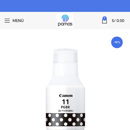
0
MENÚ
S/
0.00
-19%