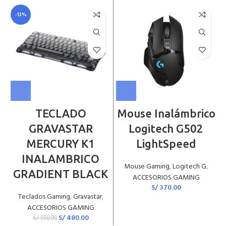
-13%
TECLADO
Mouse Inalámbrico
GRAVASTAR
Logitech G502
MERCURY K1
LightSpeed
INALAMBRICO
Mouse Gaming
,
Logitech G
,
GRADIENT BLACK
ACCESORIOS GAMING
S/
370.00
Teclados Gaming
,
Gravastar
,
ACCESORIOS GAMING
S/
480.00
S/
550.99