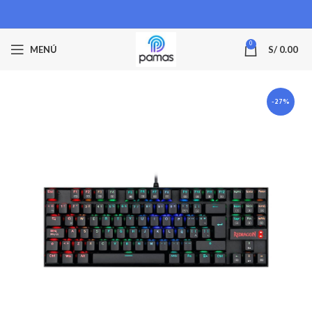
0
MENÚ
S/
0.00
-27%