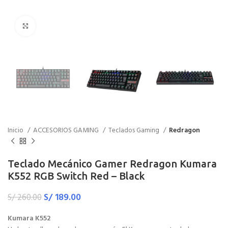
Haga Click para agrandar
Inicio
ACCESORIOS GAMING
Teclados Gaming
Redragon
Teclado Mecánico Gamer Redragon Kumara
K552 RGB Switch Red – Black
S/
189.00
S/
260.00
Kumara K552