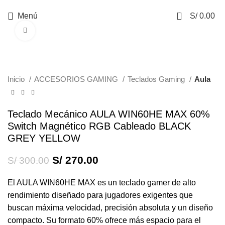
0
Menú
S/
0.00
Haga Click para agrandar
-10%
Inicio
ACCESORIOS GAMING
Teclados Gaming
Aula
Teclado Mecánico AULA WIN60HE MAX 60%
Switch Magnético RGB Cableado BLACK
GREY YELLOW
S/
270.00
S/
300.00
El
AULA WIN60HE MAX
es un teclado gamer de alto
rendimiento diseñado para jugadores exigentes que
buscan máxima velocidad, precisión absoluta y un diseño
compacto. Su formato 60% ofrece más espacio para el