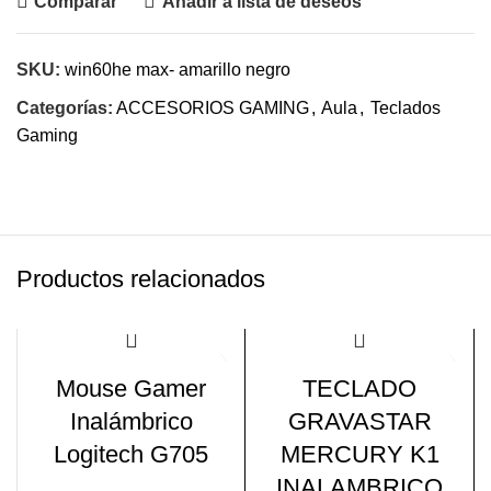
Comparar
Añadir a lista de deseos
SKU:
win60he max- amarillo negro
Categorías:
ACCESORIOS GAMING
,
Aula
,
Teclados
Gaming
Productos relacionados
-15%
-13%
Mouse Gamer
TECLADO
Inalámbrico
GRAVASTAR
Logitech G705
MERCURY K1
INALAMBRICO