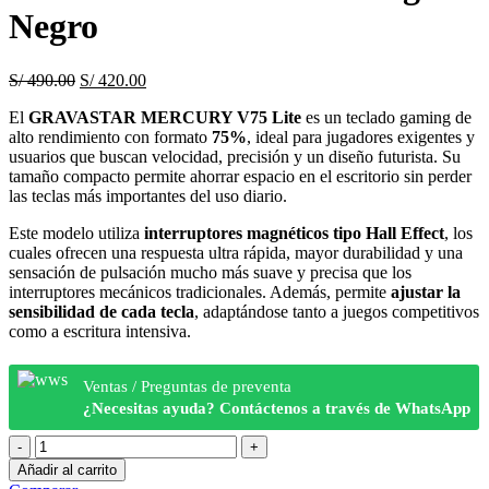
Negro
El
El
S/
490.00
S/
420.00
precio
precio
El
GRAVASTAR MERCURY V75 Lite
es un teclado gaming de
original
actual
alto rendimiento con formato
75%
, ideal para jugadores exigentes y
era:
es:
usuarios que buscan velocidad, precisión y un diseño futurista. Su
S/ 490.00.
S/ 420.00.
tamaño compacto permite ahorrar espacio en el escritorio sin perder
las teclas más importantes del uso diario.
Este modelo utiliza
interruptores magnéticos tipo Hall Effect
, los
cuales ofrecen una respuesta ultra rápida, mayor durabilidad y una
sensación de pulsación mucho más suave y precisa que los
interruptores mecánicos tradicionales. Además, permite
ajustar la
sensibilidad de cada tecla
, adaptándose tanto a juegos competitivos
como a escritura intensiva.
Ventas / Preguntas de preventa
¿Necesitas ayuda? Contáctenos a través de WhatsApp
Teclado
Gravastar
Añadir al carrito
Mercury