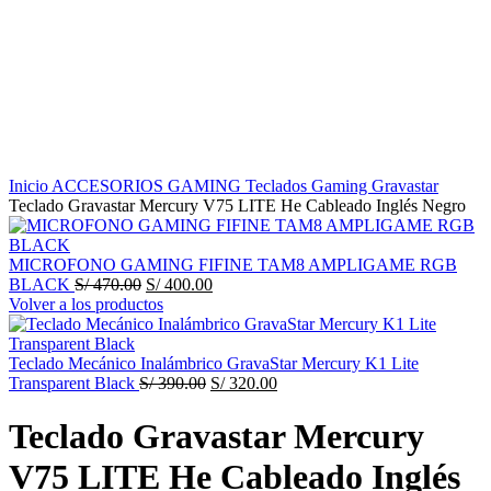
Haga Click para agrandar
Inicio
ACCESORIOS GAMING
Teclados Gaming
Gravastar
Teclado Gravastar Mercury V75 LITE He Cableado Inglés Negro
MICROFONO GAMING FIFINE TAM8 AMPLIGAME RGB
El
El
BLACK
S/
470.00
S/
400.00
precio
precio
Volver a los productos
original
actual
era:
es:
S/ 470.00.
S/ 400.00.
Teclado Mecánico Inalámbrico GravaStar Mercury K1 Lite
El
El
Transparent Black
S/
390.00
S/
320.00
precio
precio
original
actual
Teclado Gravastar Mercury
era:
es:
S/ 390.00.
S/ 320.00.
V75 LITE He Cableado Inglés