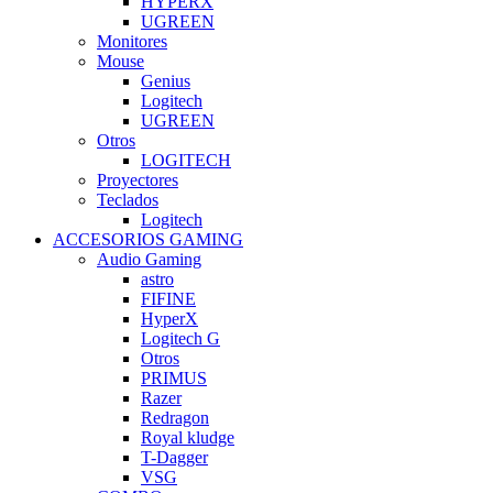
HYPERX
UGREEN
Monitores
Mouse
Genius
Logitech
UGREEN
Otros
LOGITECH
Proyectores
Teclados
Logitech
ACCESORIOS GAMING
Audio Gaming
astro
FIFINE
HyperX
Logitech G
Otros
PRIMUS
Razer
Redragon
Royal kludge
T-Dagger
VSG