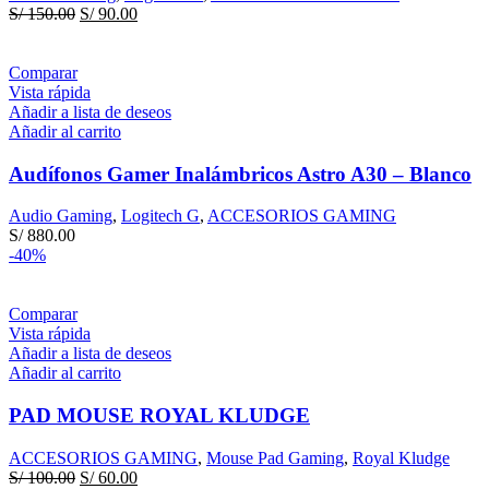
El
El
S/
150.00
S/
90.00
precio
precio
original
actual
era:
es:
Comparar
S/ 150.00.
S/ 90.00.
Vista rápida
Añadir a lista de deseos
Añadir al carrito
Audífonos Gamer Inalámbricos Astro A30 – Blanco
Audio Gaming
,
Logitech G
,
ACCESORIOS GAMING
S/
880.00
-40%
Comparar
Vista rápida
Añadir a lista de deseos
Añadir al carrito
PAD MOUSE ROYAL KLUDGE
ACCESORIOS GAMING
,
Mouse Pad Gaming
,
Royal Kludge
El
El
S/
100.00
S/
60.00