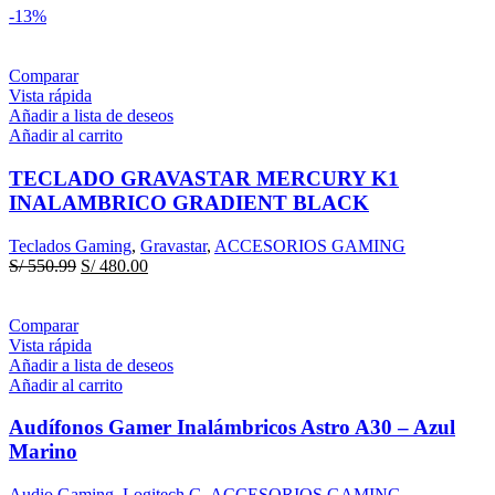
-13%
Comparar
Vista rápida
Añadir a lista de deseos
Añadir al carrito
TECLADO GRAVASTAR MERCURY K1
INALAMBRICO GRADIENT BLACK
Teclados Gaming
,
Gravastar
,
ACCESORIOS GAMING
El
El
S/
550.99
S/
480.00
precio
precio
original
actual
era:
es:
Comparar
S/ 550.99.
S/ 480.00.
Vista rápida
Añadir a lista de deseos
Añadir al carrito
Audífonos Gamer Inalámbricos Astro A30 – Azul
Marino
Audio Gaming
,
Logitech G
,
ACCESORIOS GAMING