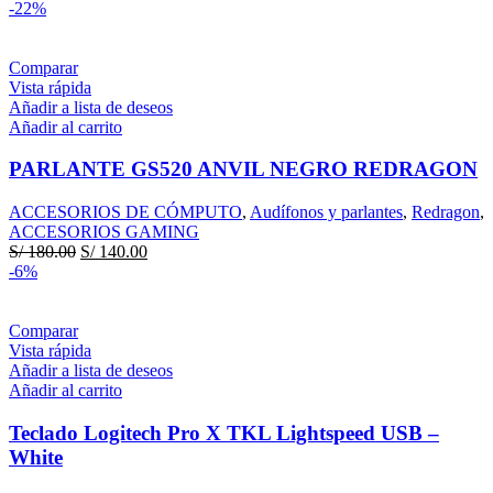
precio
precio
-22%
original
actual
era:
es:
S/ 100.00.
S/ 60.00.
Comparar
Vista rápida
Añadir a lista de deseos
Añadir al carrito
PARLANTE GS520 ANVIL NEGRO REDRAGON
ACCESORIOS DE CÓMPUTO
,
Audífonos y parlantes
,
Redragon
,
ACCESORIOS GAMING
El
El
S/
180.00
S/
140.00
precio
precio
-6%
original
actual
era:
es:
S/ 180.00.
S/ 140.00.
Comparar
Vista rápida
Añadir a lista de deseos
Añadir al carrito
Teclado Logitech Pro X TKL Lightspeed USB –
White