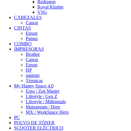
Redragon
Royal Kludge
VSG
CABEZALES
Canon
CINTAS
Epson
Pamas
COMBO
IMPRESORAS
Brother
Canon
Epson
HP
pantum
Térmicas
My Happy Space 4.0
Ergo / Zen Master
Lifestyle / Gen Z
Lifestyle / Millennials
Mainstream / Hero
MX / WorkSpace Hero
PC
POLVO DE TÓNER
SCOOTER ELÉCTRICO