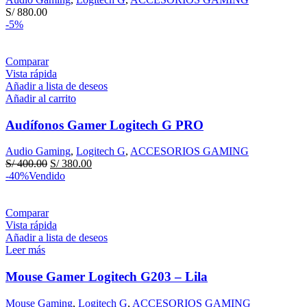
S/
880.00
-5%
Comparar
Vista rápida
Añadir a lista de deseos
Añadir al carrito
Audífonos Gamer Logitech G PRO
Audio Gaming
,
Logitech G
,
ACCESORIOS GAMING
El
El
S/
400.00
S/
380.00
precio
precio
-40%
Vendido
original
actual
era:
es:
S/ 400.00.
S/ 380.00.
Comparar
Vista rápida
Añadir a lista de deseos
Leer más
Mouse Gamer Logitech G203 – Lila
Mouse Gaming
,
Logitech G
,
ACCESORIOS GAMING