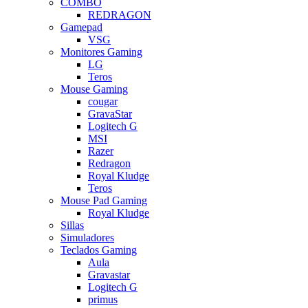
COMBO
REDRAGON
Gamepad
VSG
Monitores Gaming
LG
Teros
Mouse Gaming
cougar
GravaStar
Logitech G
MSI
Razer
Redragon
Royal Kludge
Teros
Mouse Pad Gaming
Royal Kludge
Sillas
Simuladores
Teclados Gaming
Aula
Gravastar
Logitech G
primus