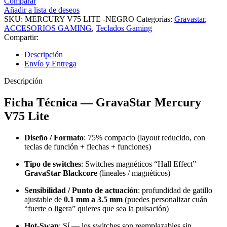
Comparar
V75
Añadir a lista de deseos
LITE
SKU:
MERCURY V75 LITE -NEGRO
Categorías:
Gravastar
,
He
ACCESORIOS GAMING
,
Teclados Gaming
Cableado
Compartir:
Inglés
Negro
Descripción
cantidad
Envío y Entrega
Descripción
Ficha Técnica — GravaStar Mercury
V75 Lite
Diseño / Formato
: 75% compacto (layout reducido, con
teclas de función + flechas + funciones)
Tipo de switches
: Switches magnéticos “Hall Effect”
GravaStar Blackcore
(lineales / magnéticos)
Sensibilidad / Punto de actuación
: profundidad de gatillo
ajustable de
0.1 mm a 3.5 mm
(puedes personalizar cuán
“fuerte o ligera” quieres que sea la pulsación)
Hot-Swap
: Sí — los switches son reemplazables sin