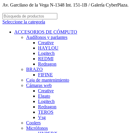
Av. Garcilaso de la Vega N-1348 Int. 151-1B / Galería CyberPlaza.
Seleccione la categoría
ACCESORIOS DE CÓMPUTO
Audífonos y parlantes
Creative
HAYLOU
Logitech
REDMI
Redragon
BRAZO
FIFINE
Caja de mantenimiento
Cámaras web
Creative
Elgato
Logitech
Redragon
TEROS
Vsg
Coolers
Micrófonos