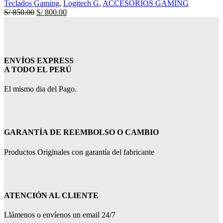
Teclados Gaming
,
Logitech G
,
ACCESORIOS GAMING
El
El
S/
850.00
S/
800.00
precio
precio
original
actual
era:
es:
S/ 850.00.
S/ 800.00.
ENVÍOS EXPRESS
A TODO EL PERÚ
El mismo dia del Pago.
GARANTÍA DE REEMBOLSO O CAMBIO
Productos Originales con garantía del fabricante
ATENCIÓN AL CLIENTE
Llámenos o envíenos un email 24/7