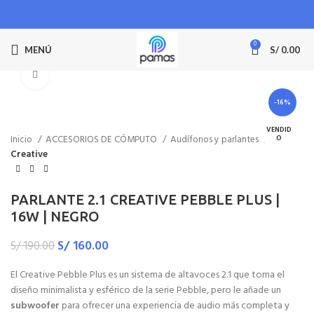
0
MENÚ
S/
0.00
Haga Click para agrandar
-16%
VENDID
Inicio
ACCESORIOS DE CÓMPUTO
Audífonos y parlantes
O
Creative
PARLANTE 2.1 CREATIVE PEBBLE PLUS |
16W | NEGRO
S/
160.00
S/
190.00
El Creative Pebble Plus es un sistema de altavoces 2.1 que toma el
diseño minimalista y esférico de la serie Pebble, pero le añade un
subwoofer
para ofrecer una experiencia de audio más completa y