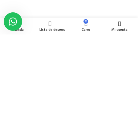
INFORMACIÓN
0
Tienda
Lista de deseos
Carro
Mi cuenta
Nosotros
Delivery
Política de devoluciones y reembolsos
Libro de reclamaciones
Términos y condiciones
CONTACTO
Av. Garcilaso de la Vega N-1348 Int. 151-1B / Galería CyberPlaza.
Teléfono: 912 265 501
Email: ventas@pamas.com.pe