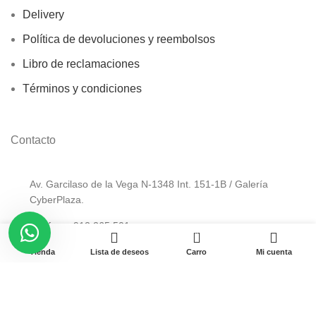
Delivery
Política de devoluciones y reembolsos
Libro de reclamaciones
Términos y condiciones
Contacto
Av. Garcilaso de la Vega N-1348 Int. 151-1B / Galería
CyberPlaza.
Teléfono: 912 265 501
0
Email: ventas@pamas.com.pe
Tienda
Lista de deseos
Carro
Mi cuenta
Copyright © 2023 Pamas – Venta de Suministros y computo.