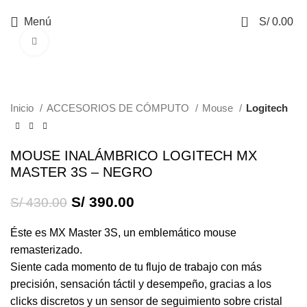
0
Menú
S/
0.00
Haga Click para agrandar
-9%
Inicio
ACCESORIOS DE CÓMPUTO
Mouse
Logitech
MOUSE INALÁMBRICO LOGITECH MX
MASTER 3S – NEGRO
S/
390.00
S/
430.00
Éste es MX Master 3S, un emblemático mouse
remasterizado.
Siente cada momento de tu flujo de trabajo con más
precisión, sensación táctil y desempeño, gracias a los
clicks discretos y un sensor de seguimiento sobre cristal