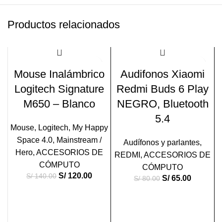
Productos relacionados
-14%
-19%
Mouse Inalámbrico
Audifonos Xiaomi
Logitech Signature
Redmi Buds 6 Play
M650 – Blanco
NEGRO, Bluetooth
5.4
Mouse
,
Logitech
,
My Happy
Space 4.0
,
Mainstream /
Audífonos y parlantes
,
Hero
,
ACCESORIOS DE
REDMI
,
ACCESORIOS DE
CÓMPUTO
CÓMPUTO
S/
120.00
S/
140.00
S/
65.00
S/
80.00