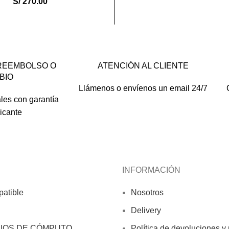
S/
270.00
REEMBOLSO O
ATENCIÓN AL CLIENTE
BIO
Llámenos o envíenos un email 24/7
les con garantía
ricante
INFORMACIÓN
atible
Nosotros
Delivery
IOS DE CÓMPUTO
Política de devoluciones y