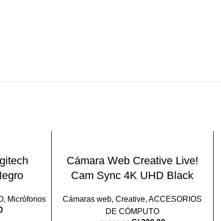
-23%
O
LEER MÁS
gitech
Cámara Web Creative Live!
Negro
Cam Sync 4K UHD Black
VEND
IDO
O
,
Micrófonos
Cámaras web
,
Creative
,
ACCESORIOS
0
DE CÓMPUTO