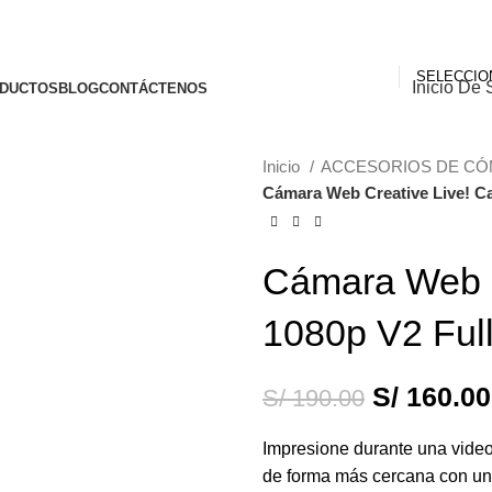
Inicio De 
DUCTOS
BLOG
CONTÁCTENOS
Inicio
ACCESORIOS DE C
Cámara Web Creative Live! C
-16%
Cámara Web C
1080p V2 Ful
S/
160.00
S/
190.00
Impresione durante una video
de forma más cercana con un 