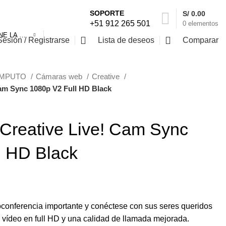
SOPORTE
S/
0.00
+51 912 265 501
0
elementos
SELECCIONE LA CATEGORÍA
Sesión / Registrarse
Lista de deseos
Comparar
ÓMPUTO
Cámaras web
Creative
am Sync 1080p V2 Full HD Black
reative Live! Cam Sync
l HD Black
conferencia importante y conéctese con sus seres queridos
vídeo en full HD y una calidad de llamada mejorada.