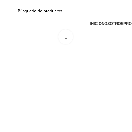
Av. Garcilaso de la Vega N-1348 Int. 151-1B / Galería CyberPlaza.
CATEGORÍAS
INICIO
NOSOTROS
PRO
Haga Click para agrandar