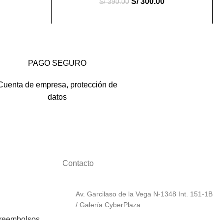
S/
300.00
S/
390.00
PAGO SEGURO
Cuenta de empresa, protección de
datos
Contacto
Av. Garcilaso de la Vega N-1348 Int. 151-1B
/ Galería CyberPlaza.
 reembolsos