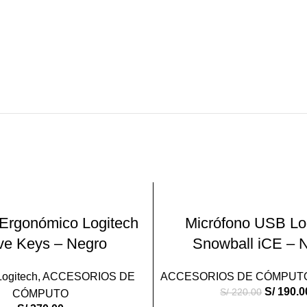
-14%
AÑADIR AL CARRITO
AÑADIR AL CARRIT
 Ergonómico Logitech
Micrófono USB Lo
e Keys – Negro
Snowball iCE – 
Logitech
,
ACCESORIOS DE
ACCESORIOS DE CÓMPUT
S/
190.0
S/
220.00
CÓMPUTO