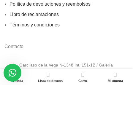
Política de devoluciones y reembolsos
Libro de reclamaciones
Términos y condiciones
Contacto
Av. Garcilaso de la Vega N-1348 Int. 151-1B / Galería
CyberPlaza.
0
Tienda
Lista de deseos
Carro
Mi cuenta
Teléfono: 912 265 501
Email: ventas@pamas.com.pe
Copyright © 2023 Pamas – Venta de Suministros y computo.