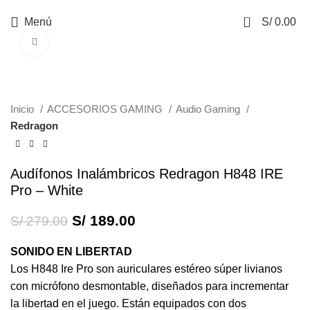
0
Menú
S/
0.00
Haga Click para agrandar
-32%
Inicio
ACCESORIOS GAMING
Audio Gaming
Redragon
Audífonos Inalámbricos Redragon H848 IRE
Pro – White
S/
189.00
S/
279.00
SONIDO EN LIBERTAD
Los H848 Ire Pro son auriculares estéreo súper livianos
con micrófono desmontable, diseñados para incrementar
la libertad en el juego. Están equipados con dos