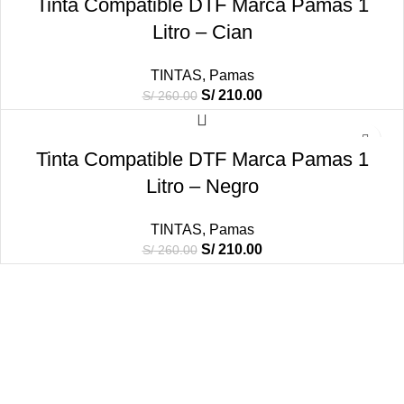
Tinta Compatible DTF Marca Pamas 1
S/ 260.00.
S/ 210.00.
Litro – Cian
TINTAS
,
Pamas
El
El
S/
210.00
S/
260.00
precio
precio
original
actual
-19%
era:
es:
Tinta Compatible DTF Marca Pamas 1
S/ 260.00.
S/ 210.00.
Litro – Negro
TINTAS
,
Pamas
El
El
S/
210.00
S/
260.00
precio
precio
original
actual
era:
es:
S/ 260.00.
S/ 210.00.