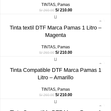
TINTAS
,
Pamas
El
El
S/
210.00
S/
260.00
precio
precio
original
actual
-19%
era:
es:
Tinta textil DTF Marca Pamas 1 Litro –
S/ 260.00.
S/ 210.00.
Magenta
TINTAS
,
Pamas
El
El
S/
210.00
S/
260.00
precio
precio
original
actual
-19%
era:
es:
Tinta Compatible DTF Marca Pamas 1
S/ 260.00.
S/ 210.00.
Litro – Amarillo
TINTAS
,
Pamas
El
El
S/
210.00
S/
260.00
precio
precio
original
actual
-19%
era:
es: