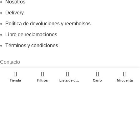
Nosotros
Delivery
Política de devoluciones y reembolsos
Libro de reclamaciones
Términos y condiciones
Contacto
0
Av. Garcilaso de la Vega N-1348 Int. 151-1B / Galería CyberPlaza.
Tienda
Filtros
Lista de deseos
Carro
Mi cuenta
Teléfono: 912 265 501
Email: ventas@pamas.com.pe
Copyright © 2023 Pamas – Venta de Suministros y computo.